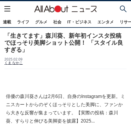
連載
ライフ
グルメ
社会
IT・ビジネス
エンタメ
リサ
「生きてます」森川葵、新年初インスタ投稿
でほっそり美脚ショット公開！ 「スタイル良
すぎる」
2025.02.09
くま なかこ
俳優の森川葵さんは2月6日、自身のInstagramを更新。ミ
ニスカートからのぞくほっそりとした美脚に、ファンか
ら大きな反響が集まっています。【実際の投稿：森川
葵、すらりと伸びる美脚姿を披露】2025...