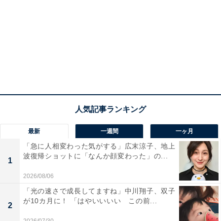
最新
一週間
一ヶ月
「急に人相変わった気がする」広末涼子、地上
波復帰ショットに「なんか顔変わった」の...
1
2026/08/06
「光の速さで成長してますね」中川翔子、双子
が10カ月に！ 「はやいいいい この前...
2