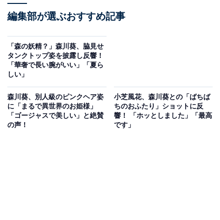
編集部が選ぶおすすめ記事
「森の妖精？」森川葵、脇見せ
タンクトップ姿を披露し反響！
「華奢で長い腕がいい」「夏ら
しい」
森川葵、別人級のピンクヘア姿
小芝風花、森川葵との「ばちば
に「まるで異世界のお姫様」
ちのおふたり」ショットに反
「ゴージャスで美しい」と絶賛
響！ 「ホッとしました」「最高
の声！
です」