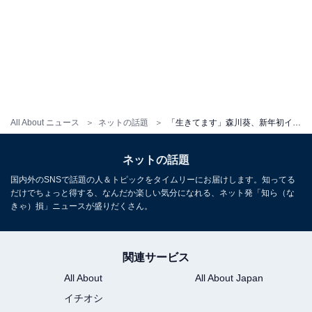
All About ニュース
ネットの話題
「生きてます」森川葵、新年初インスタ投稿でほっそり美脚ショット公開！ 「スタイル良すぎる」
ネットの話題
国内外のSNSで話題の人＆トピックをタイムリーにお届けします。知ってる
だけでちょっと得する、なんだか楽しい気分になれる、ネット発「知ら（な
きゃ）損」ニュースが盛りだくさん。
関連サービス
All About
All About Japan
イチオシ