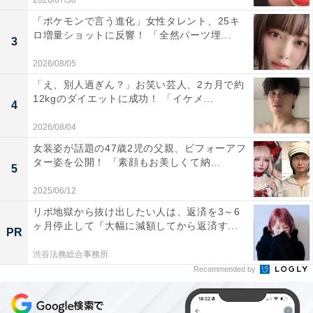
2026/07/30
「ポケモンで言う進化」女性タレント、25キ
ロ増量ショットに反響！ 「全然パーツ埋...
3
2026/08/05
「え、別人過ぎん？」お笑い芸人、2カ月で約
12kgのダイエットに成功！ 「イケメ...
4
2026/08/04
女装姿が話題の47歳2児の父親、ビフォーアフ
ター姿を公開！ 「素顔もお美しくて納...
5
2025/06/12
リボ地獄から抜け出したい人は、返済を3～6
ヶ月停止して『大幅に減額してから返済す...
PR
渋谷法務総合事務所
Recommended by