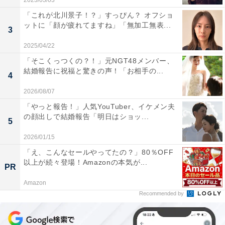
2023/03/03
「これが北川景子！？」すっぴん？ オフショ
ットに「顔が疲れてますね」「無加工無表...
3
2025/04/22
「そこくっつくの？！」元NGT48メンバー、
結婚報告に祝福と驚きの声！「お相手の...
4
2026/08/07
「やっと報告！」人気YouTuber、イケメン夫
の顔出しで結婚報告「明日はショッ...
5
2026/01/15
「え、こんなセールやってたの？」80％OFF
以上が続々登場！Amazonの本気が...
PR
Amazon
Recommended by