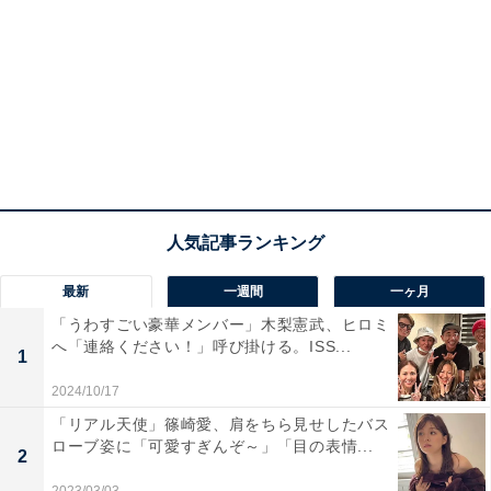
最新
一週間
一ヶ月
「うわすごい豪華メンバー」木梨憲武、ヒロミ
へ「連絡ください！」呼び掛ける。ISS...
1
2024/10/17
「リアル天使」篠崎愛、肩をちら見せしたバス
ローブ姿に「可愛すぎんぞ～」「目の表情...
2