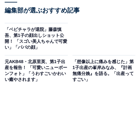
編集部が選ぶおすすめ記事
「ベビチャラが退院」藤森慎
吾、第1子の顔出しショット公
開！ 「スゴい美人ちゃんで可愛
い」「パパの顔」
元AKB48・北原里英、第1子出
「想像以上に痛みを感じた」第
産を報告！ 「可愛いニューボー
1子出産の峯岸みなみ、『計画
ンフォト」「うわすごいかわい
無痛分娩』を語る。「出産って
い癒やされます」
すごい」