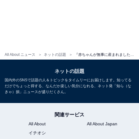
All About ニュース
ネットの話題
『赤ちゃんが無事に産まれました』登録者277万人超えYouTuber、第1子誕生を報告！ 「泣けてきました」
ネットの話題
国内外のSNSで話題の人＆トピックをタイムリーにお届けします。知ってる
だけでちょっと得する、なんだか楽しい気分になれる、ネット発「知ら（な
きゃ）損」ニュースが盛りだくさん。
関連サービス
All About
All About Japan
イチオシ