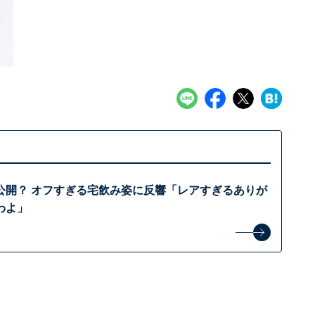
公開？ オフすぎる宅飲み姿に反響「レアすぎるありが
わよ」