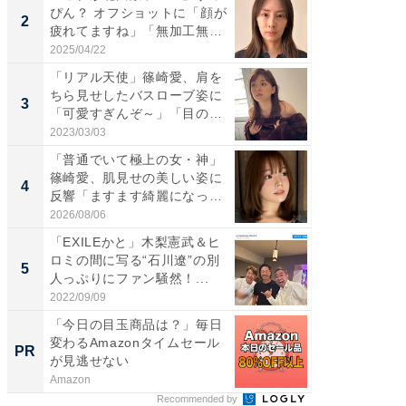
ぴん？ オフショットに「顔が
介、バ
2
2
疲れてますね」「無加工無
らのプレ
表...
愛...
2025/04/22
2026/08/0
「リアル天使」篠崎愛、肩を
「脚が
ちら見せしたバスローブ姿に
横川尚
3
3
「可愛すぎんぞ～」「目の表
ムキな姿
情...
刃...
2023/03/03
2026/08/0
「普通でいて極上の女・神」
「え、
篠崎愛、肌見せの美しい姿に
芸人、2
4
4
反響「ますます綺麗になって
エットに
い...
2026/08/06
2026/08/0
「EXILEかと」木梨憲武＆ヒ
「脳がバ
ロミの間に写る“石川遼”の別
装姿が話
5
5
人っぷりにファン騒然！...
のお父さ
2022/09/09
2026/08/0
「今日の目玉商品は？」毎日
【毎日変
変わるAmazonタイムセール
ムセー
PR
PR
が見逃せない
Amazon
Amazon
Recommended by