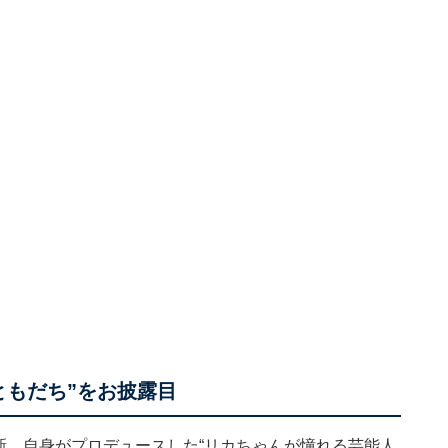
ともだち”をお披露目
amを更新。自身がプロデュースした“リカちゃんが憧れる芸能人