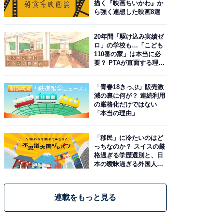
描く『映画ちいかわ』か
ら強く連想した映画8選
20年間「駆け込み実績ゼ
ロ」の学校も…「こども
110番の家」は本当に必
要？ PTAが直面する理想
と現実
「青春18きっぷ」販売激
減の裏に何が？ 連続利用
の厳格化だけではない
「本当の理由」
「移民」に冷たいのはど
っちなのか？ スイスの厳
格過ぎる学歴選別と、日
本の曖昧過ぎる外国人政
策
連載をもっと見る