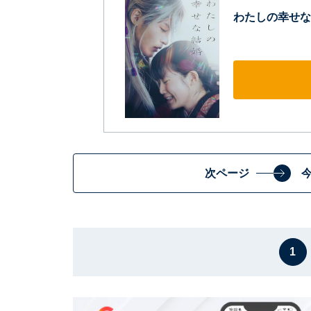
わたしの幸せな
次ページ
1