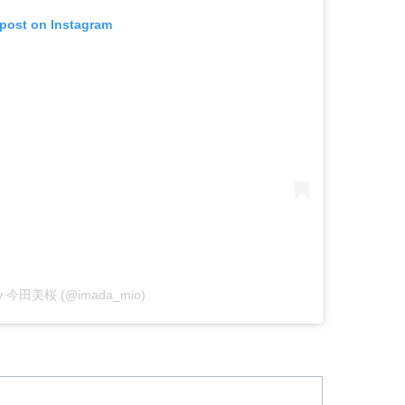
 post on Instagram
 by 今田美桜 (@imada_mio)