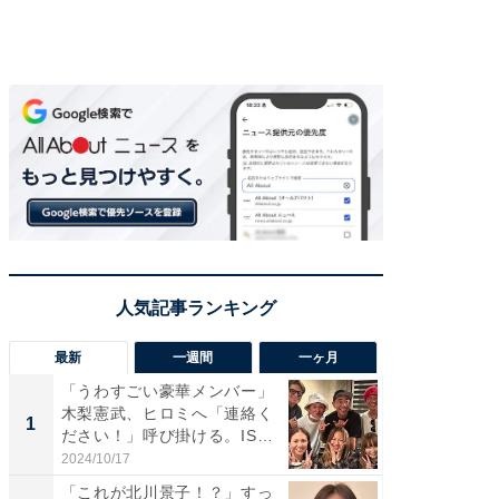
最新
一週間
一ヶ月
「うわすごい豪華メンバー」
「さす
木梨憲武、ヒロミへ「連絡く
は」高
1
1
ださい！」呼び掛ける。IS
災地を
S...
「カ...
2024/10/17
2026/08/0
「これが北川景子！？」すっ
「女の