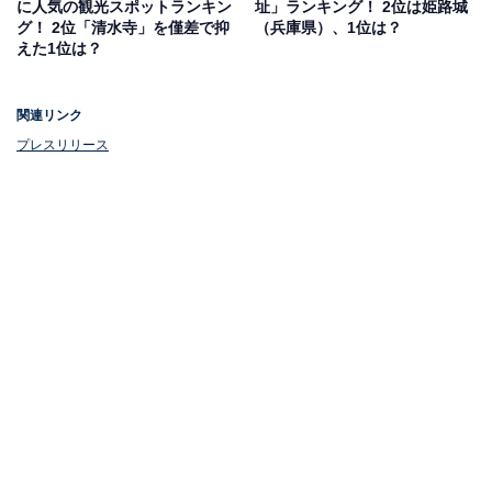
に人気の観光スポットランキン
址」ランキング！ 2位は姫路城
グ！ 2位「清水寺」を僅差で抑
（兵庫県）、1位は？
えた1位は？
関連リンク
プレスリリース
1位：東京タワー／口コミ数229
1位は、東京都港区にある高さ333mの電波塔「東京タワ
ー」でした。1958年の開業当時は「世界一高い塔」とし
て知られ、東京のシンボルとして根強い人気を誇りま
す。2018年から順次リニューアルが進み、ますます魅力
的なスポットへと進化しています。