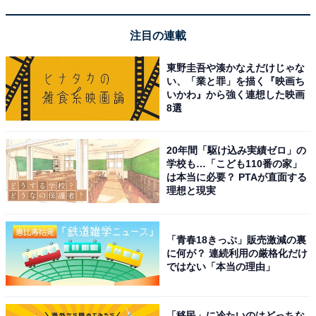
注目の連載
東野圭吾や湊かなえだけじゃな
い、「業と罪」を描く『映画ち
いかわ』から強く連想した映画
8選
1
2
20年間「駆け込み実績ゼロ」の
学校も…「こども110番の家」
は本当に必要？ PTAが直面する
理想と現実
「青春18きっぷ」販売激減の裏
に何が？ 連続利用の厳格化だけ
ではない「本当の理由」
「移民」に冷たいのはどっちな