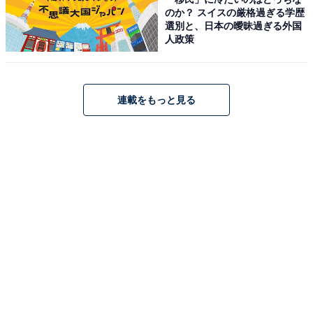
のか？ スイスの厳格過ぎる学歴
選別と、日本の曖昧過ぎる外国
人政策
連載をもっと見る