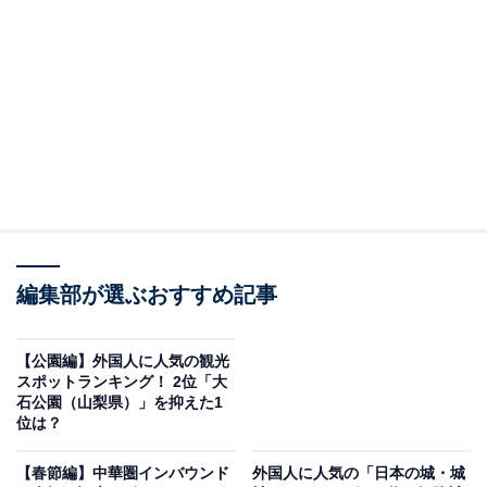
2位は、東京都墨田区にある「東京スカイツリー」。高
さ634mの世界一高い電波塔で、地上350mの「東京スカ
イツリー天望デッキ」と地上450mの「東京スカイツリー
天望回廊」からは、360度の展望で東京の街並みや富士
山などのダイナミックな眺望が楽しめます。
スカイツリー直結の大型商業施設「東京ソラマチ」に
は、300店舗以上のショップやレストランが集結し、さ
まざまなグルメや東京土産を吟味できるほか、「ポケモ
編集部が選ぶおすすめ記事
ンセンタースカイツリータウン」や「Sanrio（サンリ
オ）」など世界的な人気を誇るキャラクターショップも
【公園編】外国人に人気の観光
人気を集めています。
スポットランキング！ 2位「大
石公園（山梨県）」を抑えた1
位は？
【春節編】中華圏インバウンド
外国人に人気の「日本の城・城