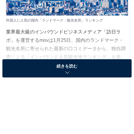
外国人に人気の国内「ランドマーク・観光名所」ランキング
業界最大級のインバウンドビジネスメディア「訪日ラ
ボ」を運営するmovは1月25日、国内のランドマーク・
観光名所に寄せられた最新の口コミデータから、独自調
査による「インバウンド人気観光地ランキング」を発
表。訪日ラボが独自に選出した国内のランドマーク・観
続きを読む
光名所1388カ所を対象に、2025年1月6～21日の期間で
Googleマップから公開されている口コミ8605件（うち外
国語口コミ数3904件）を分析しランキング化しました。
＞10位までの全ランキング結果を見る
2位：東京スカイツリー／口コミ数190