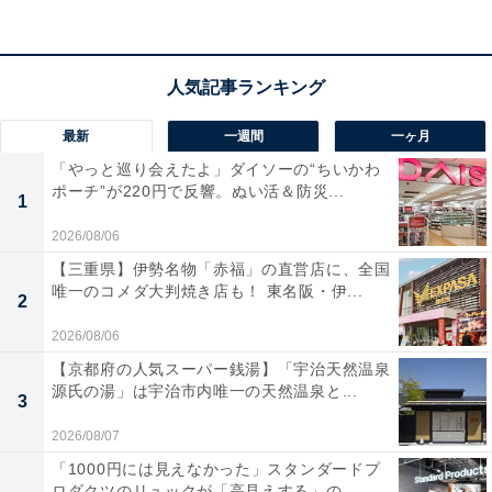
土日祝日は高さ150mの「メインデッキ」へ続く約600段
の昇り階段が解放され、家族連れにも大人気。タワー内
の「フットタウン」には、レトロゲームやVRゲームなど
が楽しめる「RED° TOKYO TOWER」や限定の東京タワ
最新
一週間
一ヶ月
ーオリジナルグッズが購入できるショップ、飲食店など
「やっと巡り会えたよ」ダイソーの“ちいかわ
が集結しています。
ポーチ”が220円で反響。ぬい活＆防災...
1
2026/08/06
この記事の筆者：福島 ゆき プロフィール
【三重県】伊勢名物「赤福」の直営店に、全国
アニメや漫画のレビュー、エンタメトピックスなどを中
唯一のコメダ大判焼き店も！ 東名阪・伊...
2
心に、オールジャンルで執筆中のライター。時々、店舗
2026/08/06
取材などのリポート記事も担当。All AboutおよびAll
【京都府の人気スーパー銭湯】「宇治天然温泉
About ニュースでのライター歴は6年。
源氏の湯」は宇治市内唯一の天然温泉と...
3
2026/08/07
10位までのランキング結果を見
次ページ
「1000円には見えなかった」スタンダードプ
る！
ロダクツのリュックが「高見えする」の...