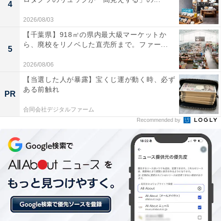
4
2026/08/03
【千葉県】918㎡の県内最大級マーケットか
ら、廃校をリノベした直売所まで。ファー...
5
2026/08/06
【当選した人が暴露】宝くじ運が動く時、必ず
ある前触れ
PR
合同会社デジタルファーム
Recommended by
こちらもおすすめ
外国人に人気の国内「遊園地・テーマパーク」
ランキング！「東京ディズニーランド」を抑え
たのは？