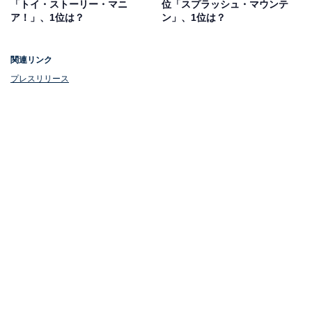
「トイ・ストーリー・マニ
位「スプラッシュ・マウンテ
1月22日には新たなエリアがオープンして施設面積が約
ア！」、1位は？
ン」、1位は？
1.5倍に拡大。「運動の森」「捕まえて集める絶滅の森」
「学ぶ！未来の遊園地」など、教育的なテーマを掲げた
関連リンク
3つのプロジェクトを中心に10以上の新しい作品が公開
プレスリリース
されます。