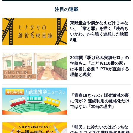
る！
注目の連載
東野圭吾や湊かなえだけじゃな
い、「業と罪」を描く『映画ち
いかわ』から強く連想した映画
8選
20年間「駆け込み実績ゼロ」の
学校も…「こども110番の家」
は本当に必要？ PTAが直面する
理想と現実
「青春18きっぷ」販売激減の裏
に何が？ 連続利用の厳格化だけ
ではない「本当の理由」
こちらもおすすめ
外国人がよく行く「ファミリーレストラン」ラ
「移民」に冷たいのはどっちな
ンキング！ 「ガスト」を抑えた1位は？
のか？ スイスの厳格過ぎる学歴