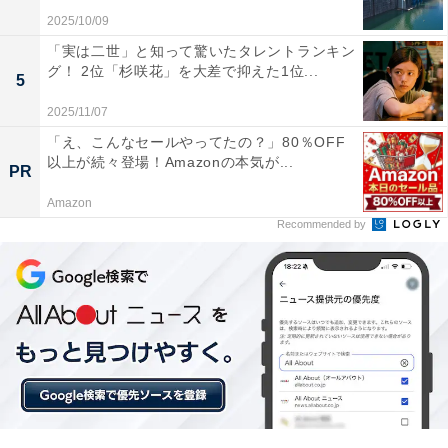
2025/10/09
任天堂のゲーム『スーパーマリオ』シリーズをテーマに
「実は二世」と知って驚いたタレントランキン
グ！ 2位「杉咲花」を大差で抑えた1位...
したエリア「スーパーマリオ・ランド」や、2024年12月
5
にオープンした「ドンキーコング・カントリー」がある
2025/11/07
「スーパー・ニンテンドー・ワールド」など、世界的知
「え、こんなセールやってたの？」80％OFF
名度の高い日本のコンテンツを楽しめるエリアが人気を
以上が続々登場！Amazonの本気が...
PR
集めています。
Amazon
Recommended by
この記事の筆者：福島 ゆき プロフィール
アニメや漫画のレビュー、エンタメトピックスなどを中
心に、オールジャンルで執筆中のライター。時々、店舗
取材などのリポート記事も担当。All AboutおよびAll
About ニュースでのライター歴は6年。
10位までのランキング結果を見
次ページ