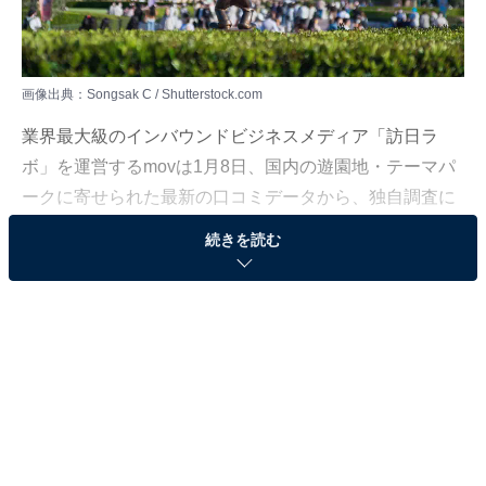
画像出典：Songsak C / Shutterstock.com
業界最大級のインバウンドビジネスメディア「訪日ラ
ボ」を運営するmovは1月8日、国内の遊園地・テーマパ
ークに寄せられた最新の口コミデータから、独自調査に
よる「インバウンド人気観光地ランキング」を発表。訪
続きを読む
日ラボが独自に選出した遊園地・テーマパーク108カ所
を対象に、2024年11月25日～12月2日の期間でGoogleマ
ップから公開されている口コミ1052件（うち外国語口コ
ミ数561件）を分析し、ランキング化しました。
外国人観光客から人気の国内「遊園地・テーマパーク」
ランキングで、3位に輝いたのは「東京ディズニーラン
ド」（千葉県）でした。日本国内でも人気が高い同施設