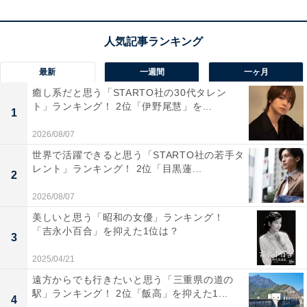
1位：「ユニバーサル・スタジオ・ジャパン」（大
阪府）
最新
一週間
一ヶ月
1位は、大阪市にある「ユニバーサル・スタジオ・ジャ
癒し系だと思う「STARTO社の30代タレン
ト」ランキング！ 2位「伊野尾慧」を...
パン」。2001年にアメリカ以外の国で初めて展開された
1
ユニバーサル・スタジオテーマパークとして開園し、
2026/08/07
2014年には「ウィザーディング・ワールド・オブ・ハリ
世界で活躍できると思う「STARTO社の若手タ
ー・ポッター」がオープン。2025年は、日本発のさまざ
レント」ランキング！ 2位「目黒蓮...
2
まなエンターテインメントやブランドの魅力をリアルに
2026/08/07
体験できる期間限定のイベント「ユニバーサル・クール
美しいと思う「昭和の女優」ランキング！
ジャパン」が10周年に。「名探偵コナン・ワールド」と
「吉永小百合」を抑えた1位は？
3
ミステリー作家・ 東野圭吾さん原作の『マスカレード』
2025/04/21
シリーズとの初コラボレーションが実現した参加型リア
遠方からでも行きたいと思う「三重県の道の
ル・ミステリーショー『狙われた仮面舞踏会』の開催に
駅」ランキング！ 2位「飯高」を抑えた1...
4
も注目が集まっています。