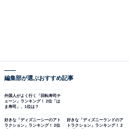
ですが、そんな3位を抑えて2位と1位に輝いたのは？
＞10位までの全ランキング結果を見る
2位：「チームラボプラネッツ TOKYO DMM」
（東京都）
2位は、東京都・豊洲にある「チームラボプラネッツ
TOKYO DMM」。2018年7月にオープンしたデジタルア
ートが楽しめる体験型施設です。開館当初は2020年秋に
編集部が選ぶおすすめ記事
閉館予定でしたが、数回の期間延長を経て、現在は2027
年末までの大幅な期間延長が発表されています。「水に
外国人がよく行く「回転寿司チ
ェーン」ランキング！ 2位「は
入るミュージアム」と「花と一体化する庭園」の2つの
ま寿司」、1位は？
エリアで、身体ごと巨大な作品に没入し、一体となって
アートを鑑賞する新しい感覚が人気を得ています。
好きな「ディズニーシーのアト
好きな「ディズニーランドのア
ラクション」ランキング！ 2位
トラクション」ランキング！ 2