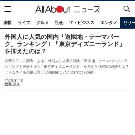
連載
ライフ
グルメ
社会
IT・ビジネス
エンタメ
リサ
外国人に人気の国内「遊園地・テーマパー
ク」ランキング！「東京ディズニーランド」
を抑えたのは？
最新の口コミ調査による、外国人に人気の国内「遊園地・テーマパーク」ラ
ンキングを発表！ 3位「東京ディズニーランド」を抑えたTOP2の施設とは？
（サムネイル画像出典：Songsak C / Shutterstock.com）
2025.01.10
福島 ゆき