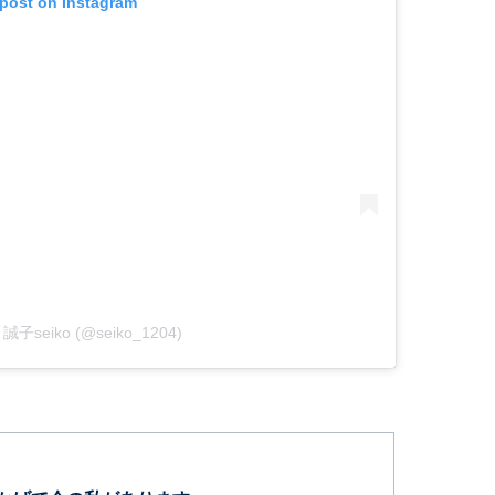
 post on Instagram
y 誠子seiko (@seiko_1204)