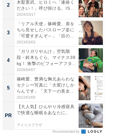
木梨憲武、ヒロミへ「連絡く
介、バ
2
2
ださい！」呼び掛ける。IS
らのプレ
S...
愛...
2024/10/17
2026/08/0
「リアル天使」篠崎愛、肩を
「脚が
ちら見せしたバスローブ姿に
横川尚
3
3
「可愛すぎんぞ～」「目の表
ムキな姿
情...
刃...
2023/03/03
2026/08/0
「ガリガリやんけ」空気階
「え、
段・鈴木もぐら、マイナス38
芸人、2
4
4
kg！ 衝撃のビフォーアフタ...
エットに
2026/04/07
2026/08/0
篠崎愛、豊満な胸元あらわな
「脳がバ
セクシー写真に「大変けしか
装姿が話
5
5
らんです」「天下一の美女で
のお父さ
す...
2022/01/05
2026/08/0
【大人気】ひんやり冷感寝具
【毎日変
で快適な睡眠をあなたに。
ムセー
PR
PR
アイリスプラザ
Amazon
Recommended by