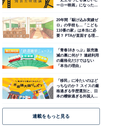
ーロー映画」になった理
由。予習したい作品は？
20年間「駆け込み実績ゼ
ロ」の学校も…「こども
110番の家」は本当に必
要？ PTAが直面する理想
と現実
「青春18きっぷ」販売激
減の裏に何が？ 連続利用
の厳格化だけではない
「本当の理由」
「移民」に冷たいのはど
っちなのか？ スイスの厳
格過ぎる学歴選別と、日
本の曖昧過ぎる外国人政
策
連載をもっと見る