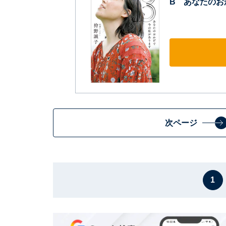
B あなたのお
次ページ
1