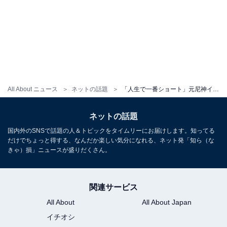
All About ニュース
ネットの話題
「人生で一番ショート」元尼神インター・誠子、新ヘアスタイルを披露！ 「きゃわわ～！」「お似合い」
ネットの話題
国内外のSNSで話題の人＆トピックをタイムリーにお届けします。知ってる
だけでちょっと得する、なんだか楽しい気分になれる、ネット発「知ら（な
きゃ）損」ニュースが盛りだくさん。
関連サービス
All About
All About Japan
イチオシ