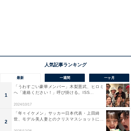
最新
一週間
一ヶ月
「うわすごい豪華メンバー」木梨憲武、ヒロミ
へ「連絡ください！」呼び掛ける。ISS...
1
2024/10/17
「年々イケメン」サッカー日本代表・上田綺
世、モデル美人妻とのクリスマスショットに...
2