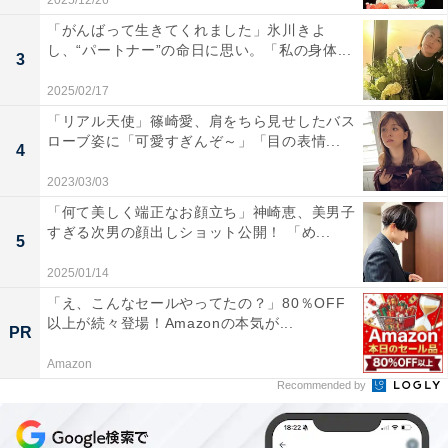
2025/12/26
「がんばって生きてくれました」氷川きよ
し、“パートナー”の命日に思い。「私の身体...
3
2025/02/17
「リアル天使」篠崎愛、肩をちら見せしたバス
ローブ姿に「可愛すぎんぞ～」「目の表情...
4
2023/03/03
「何て美しく端正なお顔立ち」神崎恵、美男子
すぎる次男の顔出しショット公開！ 「め...
5
2025/01/14
「え、こんなセールやってたの？」80％OFF
以上が続々登場！Amazonの本気が...
PR
Amazon
Recommended by