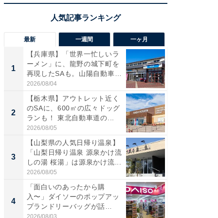
最新
一週間
一ヶ月
【兵庫県】「世界一忙しいラ
「気に
ーメン」に、龍野の城下町を
る〜」3
1
1
再現したSAも。山陽自動車
バー」
道...
好...
2026/08/04
2026/07/3
【栃木県】アウトレット近く
【三重
のSAに、600㎡の広々ドッグ
「鈴鹿天
2
2
ランも！ 東北自動車道の...
は100
2026/08/05
2026/08/0
【山梨県の人気日帰り温泉】
「ミニオ
「山梨日帰り温泉 源泉かけ流
ッグ！ 
3
3
しの湯 桜湯」は源泉かけ流...
ど、夏限
2026/08/05
2026/08/0
「面白いのあったから購
ステラ
入〜」ダイソーのポップアッ
詰め放題
4
4
プランドリーバッグが話
00円で「
題。“さま...
2026/08/03
2026/08/0