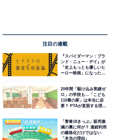
注目の連載
『スパイダーマン：ブラ
ンド・ニュー・デイ』が
「史上もっとも優しいヒ
ーロー映画」になった理
由。予習したい作品は？
20年間「駆け込み実績ゼ
ロ」の学校も…「こども
110番の家」は本当に必
要？ PTAが直面する理想
と現実
「青春18きっぷ」販売激
減の裏に何が？ 連続利用
の厳格化だけではない
「本当の理由」