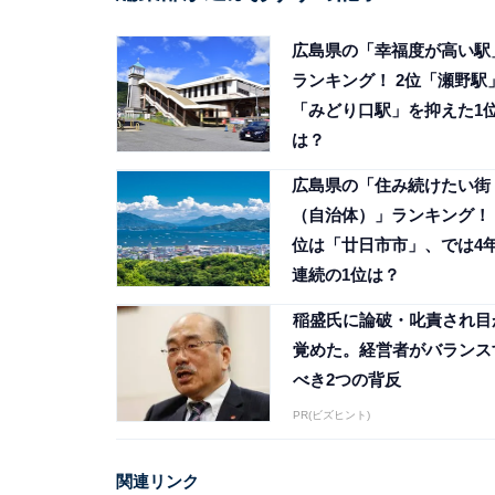
広島県の「幸福度が高い駅
ランキング！ 2位「瀬野駅
「みどり口駅」を抑えた1
は？
広島県の「住み続けたい街
（自治体）」ランキング！ 
位は「廿日市市」、では4
連続の1位は？
稲盛氏に論破・叱責され目
覚めた。経営者がバランス
べき2つの背反
PR(ビズヒント)
関連リンク