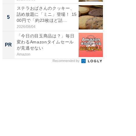
ステラおばさんのクッキー、
【埼玉
詰め放題に「ミニ」登場！ 15
「行田天
5
5
00円で「約23枚ほど詰...
は和の
が...
2026/08/04
2026/08/0
「今日の目玉商品は？」毎日
森永乳
変わるAmazonタイムセール
「太り
PR
PR
が見逃せない
のカギ
Amazon
森永乳業
Recommended by