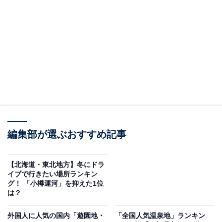
ベントが楽しめる日本最大級の花のテーマパーク内に
は、日帰りの天然温泉、レストランやカフェなどもあ
り、1日中楽しむことができます。冬期は「なばなの里
イルミネーション」が開催され、「水上イルミネーショ
ン」や200mに及ぶ「光のトンネル」など、国内最大級の
イルミネーションによる幻想的な光景が広大な敷地に広
がります。
回答者からは、「ライトアップがキレイだから」（40代
女性）、「花が綺麗で見応えがある」（50代男性）など
編集部が選ぶおすすめ記事
の声がありました。
【北海道・東北地方】冬にドラ
イブで行きたい場所ランキン
グ！ 「小樽運河」を抑えた1位
は？
外国人に人気の国内「遊園地・
「全国人気温泉地」ランキン