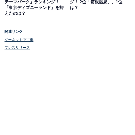
テーマパーク」ランキング！
グ！ 2位「箱根温泉」、1位
「東京ディズニーランド」を抑
は？
えたのは？
関連リンク
グーネット中古車
プレスリリース
1位：白川郷
1位は、岐阜県の「白川郷」。大小100棟余りの合掌造り
が数多く残り、世界遺産に登録されている「合掌造り集
落」は壮大な自然に囲まれ、冬は一面雪に覆われます。
白川郷の冬の風物詩ともなっているライトアップイベン
トでは、真っ白な雪に覆われた合掌造りの家々が照らさ
れた幻想的な光景が魅力。古民家カフェや立ち寄り温泉
施設などがあるほか、スノーシュー体験など冬ならでは