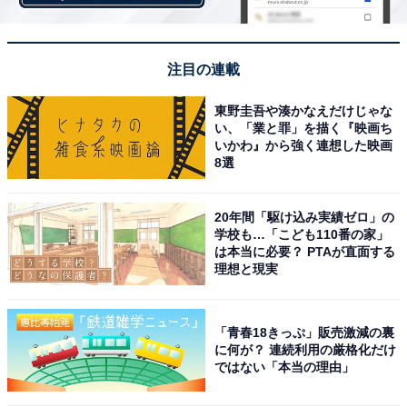
キング！ 1位は「東京ディズニーリゾート」、2
位は？
注目の連載
東野圭吾や湊かなえだけじゃな
い、「業と罪」を描く『映画ち
いかわ』から強く連想した映画
8選
1
2
20年間「駆け込み実績ゼロ」の
学校も…「こども110番の家」
は本当に必要？ PTAが直面する
理想と現実
「青春18きっぷ」販売激減の裏
に何が？ 連続利用の厳格化だけ
ではない「本当の理由」