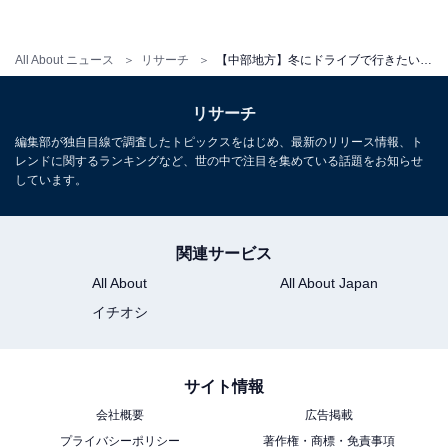
All About ニュース
リサーチ
【中部地方】冬にドライブで行きたい場所ランキング！ 「なばなの里」を抑えた1位は？
リサーチ
編集部が独自目線で調査したトピックスをはじめ、最新のリリース情報、ト
レンドに関するランキングなど、世の中で注目を集めている話題をお知らせ
しています。
関連サービス
All About
All About Japan
イチオシ
サイト情報
会社概要
広告掲載
プライバシーポリシー
著作権・商標・免責事項