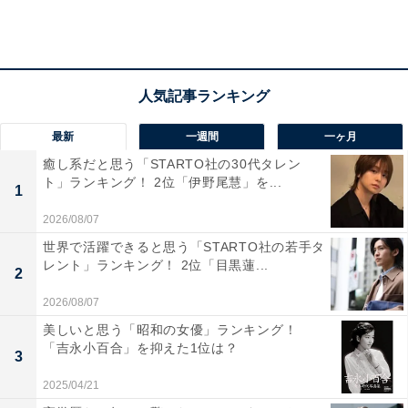
のアクティビティも楽しめます。
回答者からは、「雪の中の合掌造りを見てみたいから」
（50代男性）、「自然豊かであり、スポットを色々巡る
事ができそうなイメージであるため」（40代男性）など
のコメントが寄せられました。
最新
一週間
一ヶ月
癒し系だと思う「STARTO社の30代タレン
※回答者のコメントは原文ママです
ト」ランキング！ 2位「伊野尾慧」を...
1
2026/08/07
この記事の筆者：福島 ゆき プロフィール
世界で活躍できると思う「STARTO社の若手タ
アニメや漫画のレビュー、エンタメトピックスなどを中
レント」ランキング！ 2位「目黒蓮...
2
心に、オールジャンルで執筆中のライター。時々、店舗
2026/08/07
取材などのリポート記事も担当。All AboutおよびAll
美しいと思う「昭和の女優」ランキング！
About ニュースでのライター歴は6年。
「吉永小百合」を抑えた1位は？
3
2025/04/21
5位までのランキング結果を見