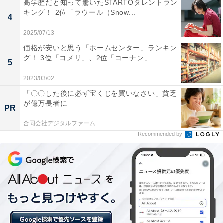
次ページ
高学歴だと知って驚いたSTARTOタレントラン
る！
キング！ 2位「ラウール（Snow...
4
2025/07/13
価格が安いと思う「ホームセンター」ランキン
グ！ 3位「コメリ」、2位「コーナン」...
5
2023/03/02
「〇〇した後に必ず宝くじを買いなさい」貧乏
が億万長者に
PR
合同会社デジタルファーム
Recommended by
こちらもおすすめ
【関東地方】冬にドライブで行きたい場所ラン