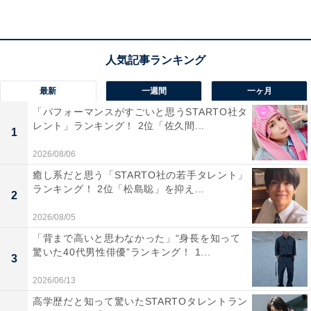
山渓ダム」などの観光スポットも充実。白銀の雪に包ま
れた美しい景勝地が点在しています。
回答者からは、「やっぱり冬は温泉に行きたい」（30代
男性）、「定山渓は温泉もあるし楽しめるところが多い
最新
一週間
一ヶ月
から」（40代男性）などのコメントが寄せられました。
「パフォーマンスがすごいと思うSTARTO社タ
レント」ランキング！ 2位「佐久間...
1
※回答者のコメントは原文ママです
2026/08/06
この記事の筆者：福島 ゆき プロフィール
癒し系だと思う「STARTO社の若手タレント」
ランキング！ 2位「松島聡」を抑え...
アニメや漫画のレビュー、エンタメトピックスなどを中
2
心に、オールジャンルで執筆中のライター。時々、店舗
2026/08/05
取材などのリポート記事も担当。All AboutおよびAll
「背まで高いと思わなかった」“身長を知って
驚いた40代男性俳優”ランキング！ 1...
About ニュースでのライター歴は6年。
3
2026/06/13
5位までのランキング結果を見
高学歴だと知って驚いたSTARTOタレントラン
次ページ