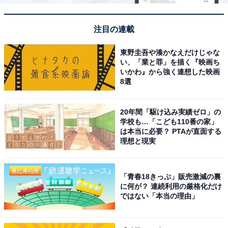
位は？
注目の連載
東野圭吾や湊かなえだけじゃな
い、「業と罪」を描く『映画ち
いかわ』から強く連想した映画
8選
1
2
20年間「駆け込み実績ゼロ」の
学校も…「こども110番の家」
は本当に必要？ PTAが直面する
理想と現実
「青春18きっぷ」販売激減の裏
に何が？ 連続利用の厳格化だけ
ではない「本当の理由」