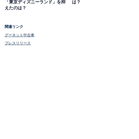
「東京ディズニーランド」を抑
は？
えたのは？
関連リンク
グーネット中古車
プレスリリース
1位：定山渓温泉
1位は、定山渓（じょうざんけい）温泉。北海道札幌の
中心部から車で約1時間以内の場所に位置し、古くか
ら“札幌の奥座敷”と呼ばれている北海道有数の温泉街で
す。周辺には、パウダースノーの中でアクティビティを
満喫できる「札幌国際スキー場」や「豊平峡ダム」「定