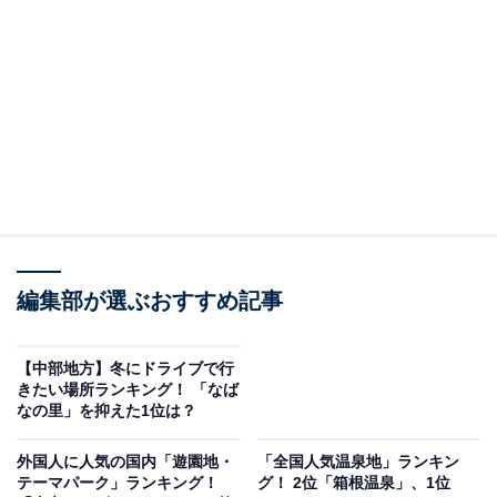
2位は、北海道小樽市の「小樽運河」。運河沿いには歴
史的建造物や石造りの倉庫を利用したレトロな趣のカフ
ェやレストランなどが立ち並びます。夕暮れ時からは、
ガス灯がともり倉庫群がライトアップされた幻想的な光
景が広がり、定番デートスポットとしても有名。「小樽
運河クルーズ」や小樽の“青の洞窟”を巡る「龍宮クルー
ズ」などのアクティビティも観光客から人気です。
回答者からは、「近場で行きやすい、小樽で寿司ざんま
編集部が選ぶおすすめ記事
い、小樽運河でロマンチックに……」（50代男性）、
「雪道は大変だが温泉が楽しいから」（50代男性）など
【中部地方】冬にドライブで行
の声がありました。
きたい場所ランキング！ 「なば
なの里」を抑えた1位は？
外国人に人気の国内「遊園地・
「全国人気温泉地」ランキン
テーマパーク」ランキング！
グ！ 2位「箱根温泉」、1位