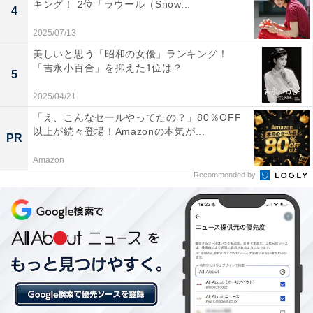
キング！ 2位「ラウール（Snow...
る！
4
2025/07/13
美しいと思う「昭和の女優」ランキング！
「吉永小百合」を抑えた1位は？
5
2025/04/21
「え、こんなセールやってたの？」80％OFF
以上が続々登場！Amazonの本気が...
PR
Amazon
Recommended by
こちらもおすすめ
【関東地方】冬にドライブで行きたい場所ラン
キング！ 1位は「東京ディズニーリゾート」、2