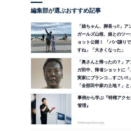
編集部が選ぶおすすめ記事
「娘ちゃん、脚長っ!!」ア
ガールズ山根、娘とのツー
ョット公開！ 「パパ譲りで
すね」「大きくなった」
「奥さんと帰ったの？」ア
ガ田中、帰省ショットに「
実家にブランコ…すごい!!
「全部田中家の土地？」と
響
事例から学ぶ『特権アクセ
管理』
PR(KeeperSecurity)