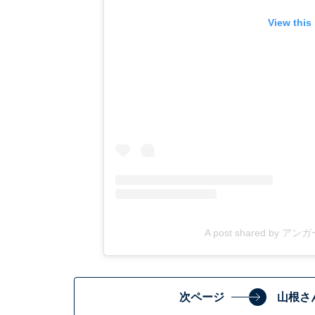
View this
A post shared by アン
次ページ
山根さ