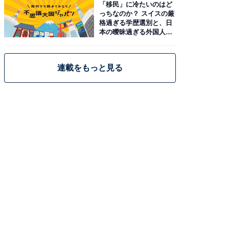
「移民」に冷たいのはど
っちなのか？ スイスの厳
格過ぎる学歴選別と、日
本の曖昧過ぎる外国人政
策
連載をもっと見る