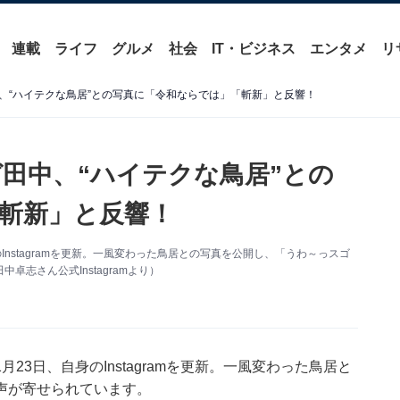
連載
ライフ
グルメ
社会
IT・ビジネス
エンタメ
リ
、“ハイテクな鳥居”との写真に「令和ならでは」「斬新」と反響！
田中、“ハイテクな鳥居”との
斬新」と反響！
nstagramを更新。一風変わった鳥居との写真を公開し、「うわ～っスゴ
志さん公式Instagramより）
3日、自身のInstagramを更新。一風変わった鳥居と
声が寄せられています。