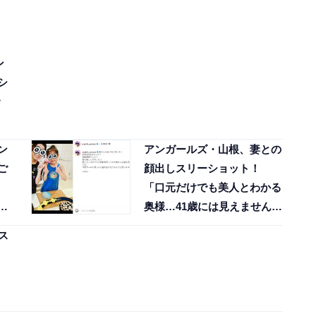
ン
シ
ン
アンガールズ・山根、妻との
ご
顔出しスリーショット！
」
「口元だけでも美人とわかる
反
奥様…41歳には見えません
ね…！」
ス