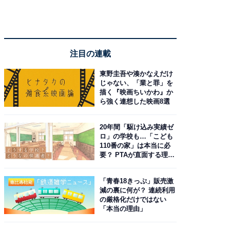
注目の連載
東野圭吾や湊かなえだけ
じゃない、「業と罪」を
描く『映画ちいかわ』か
ら強く連想した映画8選
20年間「駆け込み実績ゼ
ロ」の学校も…「こども
110番の家」は本当に必
要？ PTAが直面する理想
と現実
「青春18きっぷ」販売激
減の裏に何が？ 連続利用
の厳格化だけではない
「本当の理由」