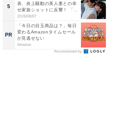
表、炎上騒動の美人妻との幸
装姿が話
5
5
せ家族ショットに反響！ 「最
のお父さ
高...
2026/08/07
2026/08/0
「今日の目玉商品は？」毎日
事例か
変わるAmazonタイムセール
管理』
PR
PR
が見逃せない
Amazon
KeeperSec
Recommended by