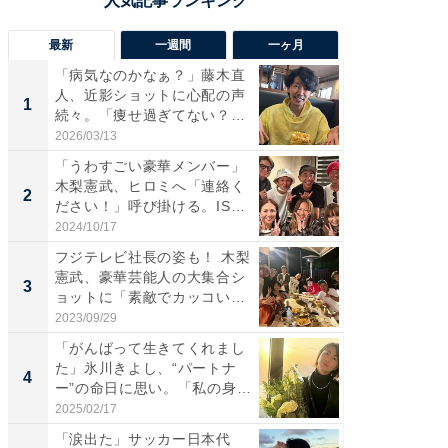
最新
一週間
一ヶ月
「病気なのかなぁ？」藤木直
「さす
人、近影ショットに心配の声
は」高
1
1
続々。「痩せ過ぎてない？」
災地を
「...
「カ...
2026/03/13
2026/08/0
「うわすごい豪華メンバー」
「女の
木梨憲武、ヒロミへ「連絡く
介、バ
2
2
ださい！」呼び掛ける。IS
らのプレ
S...
愛...
2024/10/17
2026/08/0
フジテレビ社長の姿も！ 木梨
「脚が
憲武、豪華芸能人の大集合シ
横川尚
3
3
ョットに「素敵でカッコい
ムキな姿
い...
刃...
2023/09/29
2026/08/0
「がんばって生きてくれまし
「え、
た」氷川きよし、“パートナ
芸人、2
4
4
ー”の命日に思い。「私の身
エットに
体...
2025/02/17
2026/08/0
「涙出た」サッカー日本代
「脳がバ