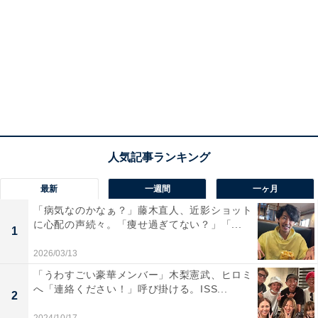
最新
一週間
一ヶ月
「病気なのかなぁ？」藤木直人、近影ショット
に心配の声続々。「痩せ過ぎてない？」「...
1
2026/03/13
「うわすごい豪華メンバー」木梨憲武、ヒロミ
へ「連絡ください！」呼び掛ける。ISS...
2