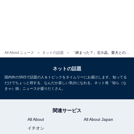
All About ニュース
ネットの話題
「締まった？」北斗晶、愛犬との最新ショットに「痩せましたねぇ…」と反響！ 「かっこええです」
ネットの話題
国内外のSNSで話題の人＆トピックをタイムリーにお届けします。知ってる
だけでちょっと得する、なんだか楽しい気分になれる、ネット発「知ら（な
きゃ）損」ニュースが盛りだくさん。
関連サービス
All About
All About Japan
イチオシ