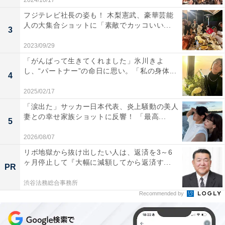
2024/10/17
フジテレビ社長の姿も！ 木梨憲武、豪華芸能
人の大集合ショットに「素敵でカッコいい...
3
2023/09/29
「がんばって生きてくれました」氷川きよ
し、“パートナー”の命日に思い。「私の身体...
4
2025/02/17
「涙出た」サッカー日本代表、炎上騒動の美人
妻との幸せ家族ショットに反響！ 「最高...
5
2026/08/07
リボ地獄から抜け出したい人は、返済を3～6
ヶ月停止して『大幅に減額してから返済す...
PR
渋谷法務総合事務所
Recommended by