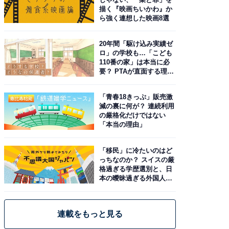
描く『映画ちいかわ』か
ら強く連想した映画8選
20年間「駆け込み実績ゼ
ロ」の学校も…「こども
110番の家」は本当に必
要？ PTAが直面する理想
と現実
「青春18きっぷ」販売激
減の裏に何が？ 連続利用
の厳格化だけではない
「本当の理由」
「移民」に冷たいのはど
っちなのか？ スイスの厳
格過ぎる学歴選別と、日
本の曖昧過ぎる外国人政
策
連載をもっと見る