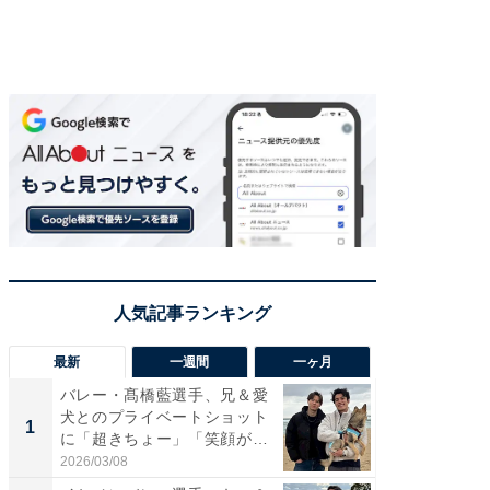
最新
一週間
一ヶ月
バレー・髙橋藍選手、兄＆愛
「さす
犬とのプライベートショット
は」高
1
1
に「超きちょー」「笑顔が見
災地を
れ...
「カ...
2026/03/08
2026/08/0