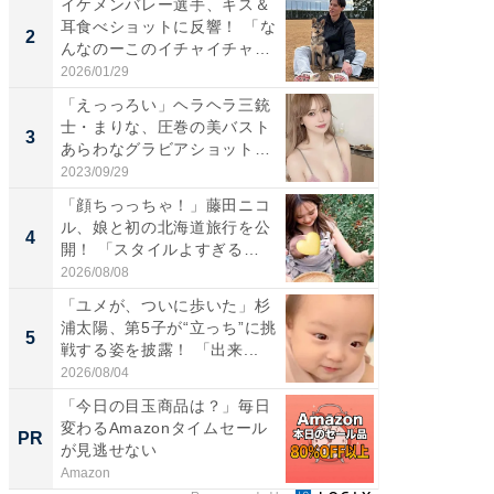
イケメンバレー選手、キス＆
「え、
耳食べショットに反響！ 「な
芸人、2
2
2
んなのーこのイチャイチャ
エットに
感...
2026/01/29
2026/08/0
「えっっろい」ヘラヘラ三銃
「脚が
士・まりな、圧巻の美バスト
横川尚
3
3
あらわなグラビアショット公
ムキな姿
開...
刃...
2023/09/29
2026/08/0
「顔ちっっちゃ！」藤田ニコ
「脳がバ
ル、娘と初の北海道旅行を公
装姿が話
4
4
開！ 「スタイルよすぎる
のお父さ
よ〜...
2026/08/08
2026/08/0
「ユメが、ついに歩いた」杉
「急に
浦太陽、第5子が“立っち”に挑
る」広
5
5
戦する姿を披露！ 「出来...
ョット
た」の..
2026/08/04
2026/08/0
「今日の目玉商品は？」毎日
「え、
変わるAmazonタイムセール
の？」8
PR
PR
が見逃せない
場！Ama
Amazon
Amazon