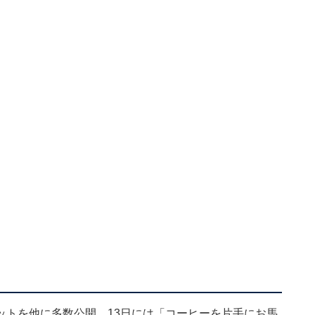
ットを他に多数公開。13日には「コーヒーを片手にお馬