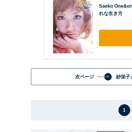
Saeko On
れな生き方
次ページ
紗栄子
1