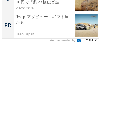
00円で「約23枚ほど詰...
は和の
が...
2026/08/04
2026/08/0
Jeep アソビュー！ギフト当
Amaz
たる
0%OF
PR
PR
Jeep Japan
Amazon
Recommended by