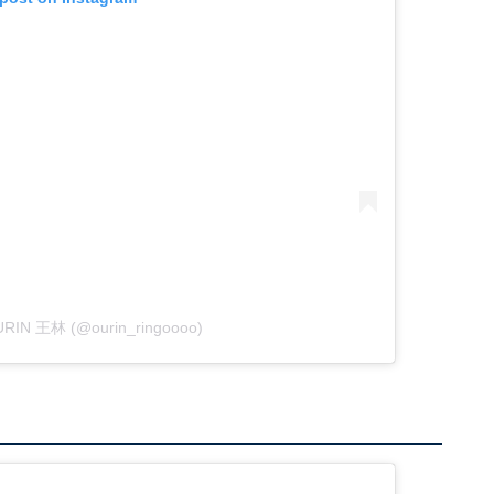
OURIN 王林 (@ourin_ringoooo)