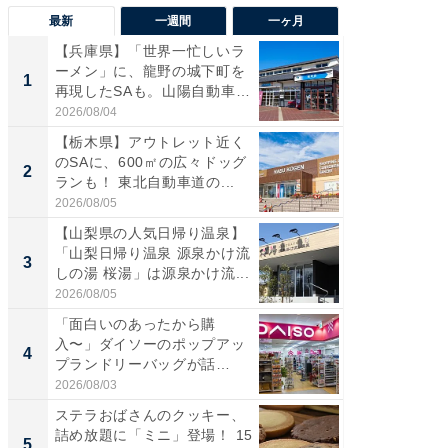
最新
一週間
一ヶ月
【兵庫県】「世界一忙しいラ
「気に
ーメン」に、龍野の城下町を
る〜」3
1
1
再現したSAも。山陽自動車
バー」
道...
好...
2026/08/04
2026/07/3
【栃木県】アウトレット近く
【三重
のSAに、600㎡の広々ドッグ
「鈴鹿天
2
2
ランも！ 東北自動車道の...
は100
2026/08/05
2026/08/0
【山梨県の人気日帰り温泉】
「ミニオ
「山梨日帰り温泉 源泉かけ流
ッグ！ 
3
3
しの湯 桜湯」は源泉かけ流...
ど、夏限
2026/08/05
2026/08/0
「面白いのあったから購
ステラ
入〜」ダイソーのポップアッ
詰め放題
4
4
プランドリーバッグが話
00円で「
題。“さま...
2026/08/03
2026/08/0
ステラおばさんのクッキー、
【埼玉
詰め放題に「ミニ」登場！ 15
「行田天
5
5