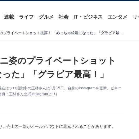
連載
ライフ
グルメ
社会
IT・ビジネス
エンタメ
リ
「すんごい！」王林、ビキニ姿のプライベートショット披露！ 「めっちゃ綺麗になった」「グラビア最高！」
キニ姿のプライベートショット
なった」「グラビア最高！」
ソロ活動中の王林さんは1月15日、自身のInstagramを更新。ビキニ
王林さん公式Instagramより）
り、売上の一部がオールアバウトに還元されることがあります。