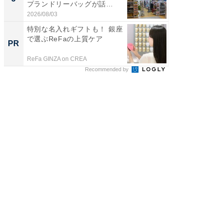
プランドリーバッグが話
層水風
題。“さま...
帰...
2026/08/03
2026/08/0
特別な名入れギフトも！ 銀座
「え、
で選ぶReFaの上質ケア
の？」8
PR
PR
場！Ama
ReFa GINZA on CREA
Amazon
Recommended by