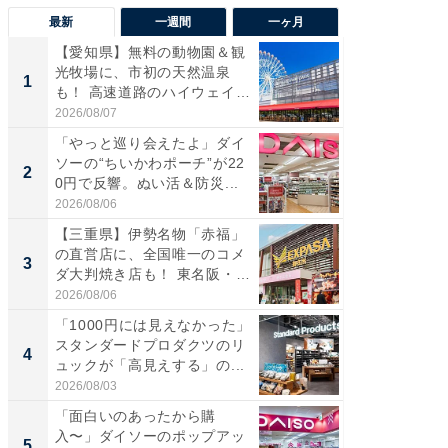
最新
一週間
一ヶ月
【愛知県】無料の動物園＆観
【兵庫
光牧場に、市初の天然温泉
ーメン
1
1
も！ 高速道路のハイウェイオ
再現した
ア...
道...
2026/08/07
2026/08/0
「やっと巡り会えたよ」ダイ
【三重
ソーの“ちいかわポーチ”が22
の直営
2
2
0円で反響。ぬい活＆防災...
ダ大判焼
伊...
2026/08/06
2026/08/0
【三重県】伊勢名物「赤福」
【千葉県
の直営店に、全国唯一のコメ
級マー
3
3
ダ大判焼き店も！ 東名阪・
ノベし
伊...
ー...
2026/08/06
2026/08/0
「1000円には見えなかった」
ステラ
スタンダードプロダクツのリ
詰め放題
4
4
ュックが「高見えする」の...
00円で「
2026/08/03
2026/08/0
「面白いのあったから購
立山連
入〜」ダイソーのポップアッ
風呂に、
5
5