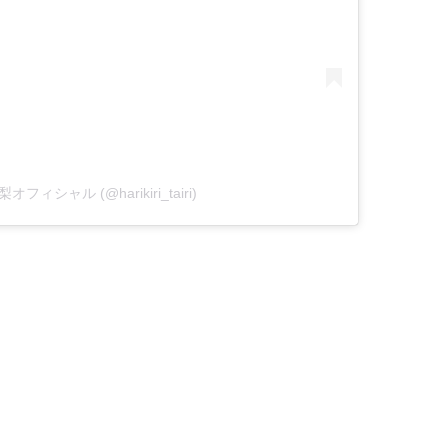
愛梨オフィシャル (@harikiri_tairi)