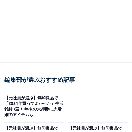
福缶といえば、同額分の「MUJI GIFT CARD」（今年は2025円）
編集部が選ぶおすすめ記事
【無印良品「福缶2025」の中身】
・縁起物 ※何が入っているかはお楽しみ
【元社員が選ぶ】無印良品で
・MUJI GIFT CARD（2025円分）※一部を除く全国店
「2024年買ってよかった」生活
雑貨3選！ 年末の大掃除に大活
舗、ネットストアで利用可
躍のアイテムも
・全国各地の縁起物とストーリーに関するリーフレット
【元社員が選ぶ】無印良品で
【元社員が選ぶ】無印良品で