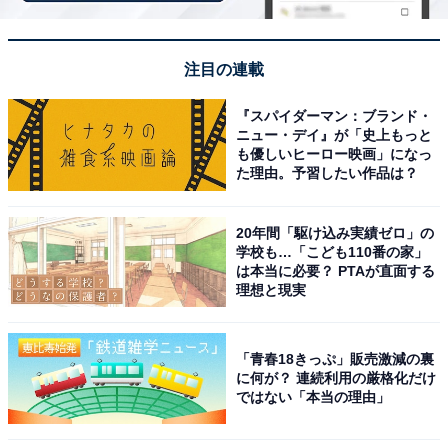
注目の連載
『スパイダーマン：ブランド・
ニュー・デイ』が「史上もっと
も優しいヒーロー映画」になっ
た理由。予習したい作品は？
当たったのは、佐賀県鹿島市で作られた「のごみ人形 青巳鈴」
2024年は鶴モチーフでしたが、2025年は干支モチーフの
20年間「駆け込み実績ゼロ」の
学校も…「こども110番の家」
ものをお迎えしたいな〜とひっそり願っていたのでうれ
は本当に必要？ PTAが直面する
しい気持ちになりました！
理想と現実
どの縁起物が入っているかは、開けるまでのお楽しみ。
「青春18きっぷ」販売激減の裏
職人が手作りした縁起物との対面は、年始早々わくわく
に何が？ 連続利用の厳格化だけ
感を与えてくれます！ まさに「福缶」の魅力といえるで
ではない「本当の理由」
しょう。