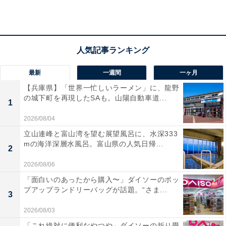
最新
一週間
一ヶ月
【兵庫県】「世界一忙しいラーメン」に、龍野
心ときめく！ 全国各地の「縁起物」とのご対面
の城下町を再現したSAも。山陽自動車道...
1
2026/08/04
立山連峰と富山湾を望む展望風呂に、水深333
mの海洋深層水風呂。富山県の人気日帰...
2
2026/08/06
「面白いのあったから購入〜」ダイソーのポッ
プアップランドリーバッグが話題。“さま...
3
2026/08/03
「これ絶対に便利なやつや」ダイソーの折り畳