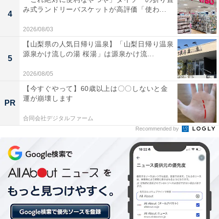
み式ランドリーバスケットが高評価「使わ...
4
2026/08/03
全国各地の縁起物、お楽しみのドキドキ感！
【山梨県の人気日帰り温泉】「山梨日帰り温泉
源泉かけ流しの湯 桜湯」は源泉かけ流...
5
そして、日本各地の作家さんや工房が手作りした縁起物
こそ「福缶」の目玉。干支をかたどったもの、鶴や獅子
2026/08/05
舞など、縁起のいいモチーフが多彩に揃います。
【今すぐやって】60歳以上は〇〇しないと金
運が崩壊します
PR
筆者が今年ゲットしたのは、佐賀県鹿島市で作られた
合同会社デジタルファーム
「のごみ人形 青巳鈴」。のごみ人形は、日本三大稲荷の
Recommended by
1つ、祐徳稲荷神社の参拝土産として広まったもので
す。