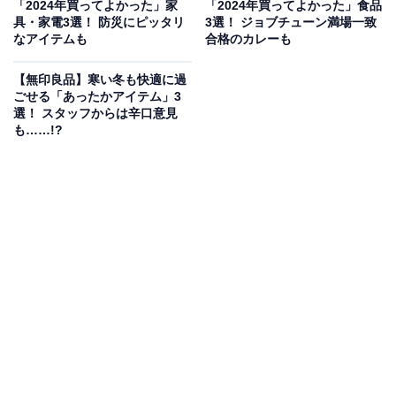
「2024年買ってよかった」家
「2024年買ってよかった」食品
もともと「福缶」は2012年、震災復興への思いを込めて
具・家電3選！ 防災にピッタリ
3選！ ジョブチューン満場一致
販売開始されたアイテムでした。
なアイテムも
合格のカレーも
【無印良品】寒い冬も快適に過
そこから時は流れ、現在の無印良品「福缶」は事前抽選
ごせる「あったかアイテム」3
制。当選者限定で手に入れられます。
選！ スタッフからは辛口意見
も……!?
購入者が損をしない理由は、福缶の価格と同額分の公式
プリペイドカード「MUJI GIFT CARD」が入っているか
ら。このおかげでかわいらしい缶や縁起物を実質無料で
楽しめるというわけです。