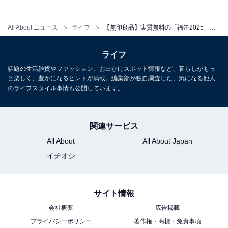
All About ニュース
ライフ
【無印良品】実質無料の「福缶2025」は買って損なし！ ファン必見の気になる中身を元無印社員が紹介
ライフ
話題の生活雑貨やファッション、お出かけスポット情報など、暮らしがもっ
と楽しく、豊かになるヒントが満載。編集部が独自調査した、気になる他人
のライフスタイル事情も公開しています。
関連サービス
例年11月ごろに開始する抽選、ぜひチェックして
All About
All About Japan
イチオシ
ちなみに、抽選倍率は公式の発表はありません。もちろ
ん、地域や受け取り店舗ごとの枠が影響している可能性
がありますが、確実に手に入れるのは容易ではないとい
サイト情報
えるでしょう。
会社概要
広告掲載
プライバシーポリシー
著作権・商標・免責事項