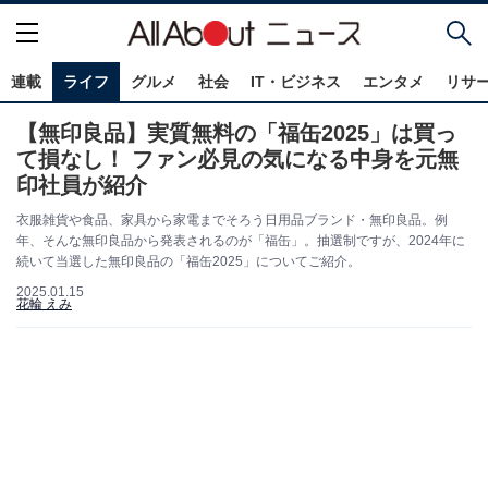
連載
ライフ
グルメ
社会
IT・ビジネス
エンタメ
リサ
【無印良品】実質無料の「福缶2025」は買っ
て損なし！ ファン必見の気になる中身を元無
印社員が紹介
衣服雑貨や食品、家具から家電までそろう日用品ブランド・無印良品。例
年、そんな無印良品から発表されるのが「福缶」。抽選制ですが、2024年に
続いて当選した無印良品の「福缶2025」についてご紹介。
2025.01.15
花輪 えみ