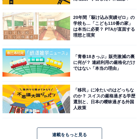
20年間「駆け込み実績ゼロ」の
学校も…「こども110番の家」
は本当に必要？ PTAが直面する
理想と現実
「青春18きっぷ」販売激減の裏
に何が？ 連続利用の厳格化だけ
ではない「本当の理由」
「移民」に冷たいのはどっちな
のか？ スイスの厳格過ぎる学歴
選別と、日本の曖昧過ぎる外国
人政策
連載をもっと見る