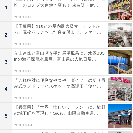
唯一のコメダ大判焼き店も！ 東名阪・伊...
1
2026/08/06
【千葉県】918㎡の県内最大級マーケットか
ら、廃校をリノベした直売所まで。ファー...
2
2026/08/06
立山連峰と富山湾を望む展望風呂に、水深333
mの海洋深層水風呂。富山県の人気日帰...
3
2026/08/06
「これ絶対に便利なやつや」ダイソーの折り畳
み式ランドリーバスケットが高評価「使わ...
4
2026/08/03
【兵庫県】「世界一忙しいラーメン」に、龍野
の城下町を再現したSAも。山陽自動車道...
5
2026/08/04