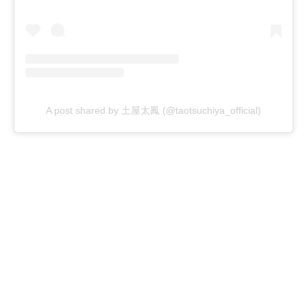
A post shared by 土屋太鳳 (@taotsuchiya_official)