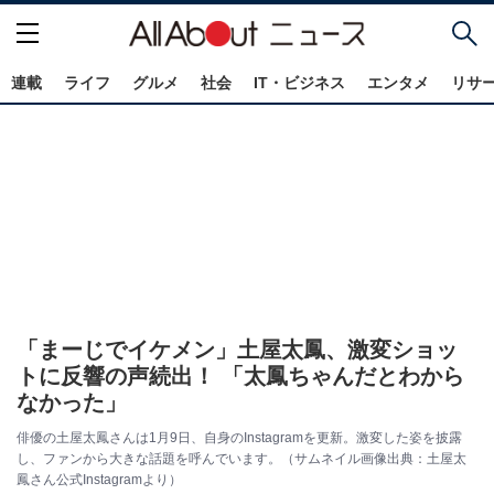
連載
ライフ
グルメ
社会
IT・ビジネス
エンタメ
リサ
「まーじでイケメン」土屋太鳳、激変ショッ
トに反響の声続出！ 「太鳳ちゃんだとわから
なかった」
俳優の土屋太鳳さんは1月9日、自身のInstagramを更新。激変した姿を披露
し、ファンから大きな話題を呼んでいます。（サムネイル画像出典：土屋太
鳳さん公式Instagramより）