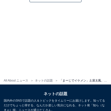
All About ニュース
ネットの話題
「まーじでイケメン」土屋太鳳、激変ショットに反響の声続出！ 「太鳳ちゃんだとわからなかった」
ネットの話題
国内外のSNSで話題の人＆トピックをタイムリーにお届けします。知ってる
だけでちょっと得する、なんだか楽しい気分になれる、ネット発「知ら（な
きゃ）損」ニュースが盛りだくさん。