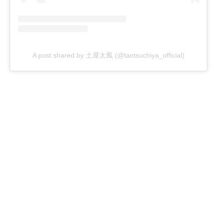
A post shared by 土屋太鳳 (@taotsuchiya_official)