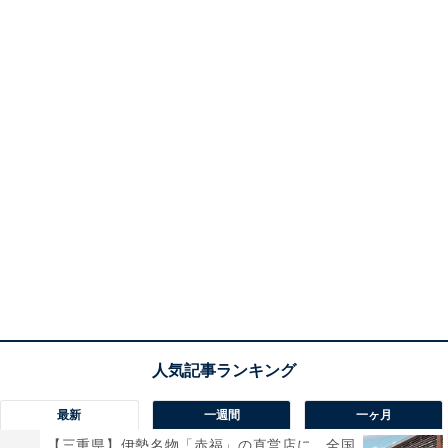
最新
一週間
一ヶ月
【三重県】伊勢名物「赤福」の直営店に、全国