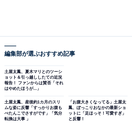
編集部が選ぶおすすめ記事
土屋太鳳、夏木マリとのツーシ
ョット＆引っ越ししたての近況
報告！ ファンからは賛否「それ
はやめたほうが...」
土屋太鳳、産後約1カ月のスリ
「お腹大きくなってる」土屋太
ムな姿に反響「すっかりお腹も
鳳、ぽっこりおなかの最新ショ
ぺたんこでさすがです」「気分
ットに「足ほっそ！可愛すぎ」
転換は大事 」
と反響！