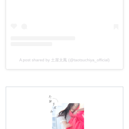
A post shared by 土屋太鳳 (@taotsuchiya_official)