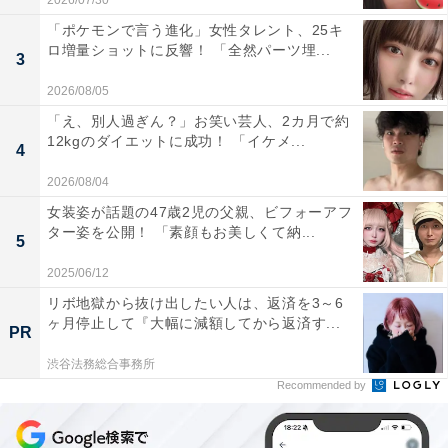
2026/07/30
「ポケモンで言う進化」女性タレント、25キ
ロ増量ショットに反響！ 「全然パーツ埋...
3
2026/08/05
「え、別人過ぎん？」お笑い芸人、2カ月で約
12kgのダイエットに成功！ 「イケメ...
4
2026/08/04
女装姿が話題の47歳2児の父親、ビフォーアフ
ター姿を公開！ 「素顔もお美しくて納...
5
2025/06/12
リボ地獄から抜け出したい人は、返済を3～6
ヶ月停止して『大幅に減額してから返済す...
PR
渋谷法務総合事務所
Recommended by