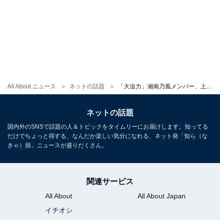
All About ニュース
ネットの話題
「大迫力」湘南乃風メンバー、上空からの新年富士山ショットに反響！ 「なかなか見ることができない」
ネットの話題
国内外のSNSで話題の人＆トピックをタイムリーにお届けします。知ってる
だけでちょっと得する、なんだか楽しい気分になれる、ネット発「知ら（な
きゃ）損」ニュースが盛りだくさん。
関連サービス
All About
All About Japan
イチオシ