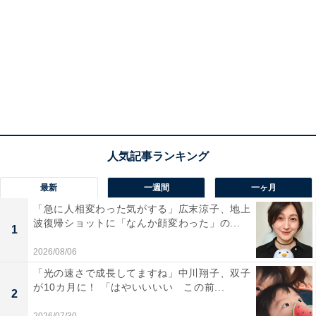
最新
一週間
一ヶ月
「急に人相変わった気がする」広末涼子、地上
波復帰ショットに「なんか顔変わった」の...
1
2026/08/06
「光の速さで成長してますね」中川翔子、双子
が10カ月に！ 「はやいいいい この前...
2