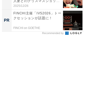
人妻とのクリスマスショット
のお父さ
に...
2025/12/26
2026/08/0
FINCHI主催「IVS2026」トー
GOETH
クセッションが話題に！
を組み
PR
PR
FINCHI on GOETHE
FINCHI o
Recommended by