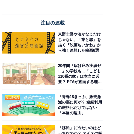
注目の連載
東野圭吾や湊かなえだけ
じゃない、「業と罪」を
描く『映画ちいかわ』か
ら強く連想した映画8選
20年間「駆け込み実績ゼ
ロ」の学校も…「こども
110番の家」は本当に必
要？ PTAが直面する理想
と現実
「青春18きっぷ」販売激
減の裏に何が？ 連続利用
の厳格化だけではない
「本当の理由」
「移民」に冷たいのはど
っちなのか？ スイスの厳