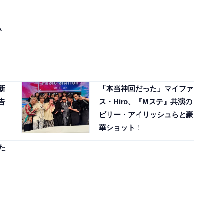
い
新
「本当神回だった」マイファ
告
ス・Hiro、『Mステ』共演の
ビリー・アイリッシュらと豪
華ショット！
た