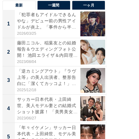
最新
一週間
一ヶ月
「犯罪者もアイドルできるん
「さす
やな」デビュー前の男性アイ
は」高
1
1
ドルが炎上。「事件から半年
災地を
も...
「カ...
2026/03/25
2026/08/0
藤田ニコル、稲葉友との結婚
「女の
報告＆ウエディングフォト公
介、バ
2
2
開！ 池田エライザ＆内田理
らのプレ
央...
愛...
2023/08/04
2026/08/0
「逆カミングアウト」『ラヴ
「脚が
上等』の美人出演者、整形告
横川尚
3
3
白に「潔くてカッコよ！」
ムキな姿
「好...
刃...
2025/12/18
2026/08/0
サッカー日本代表・上田綺
「え、
世、美人モデル妻との結婚式
芸人、2
4
4
ショット披露！ 「美男美女」
エットに
「...
2023/06/27
2026/08/0
「年々イケメン」サッカー日
「脳がバ
本代表・上田綺世、モデル美
装姿が話
5
5