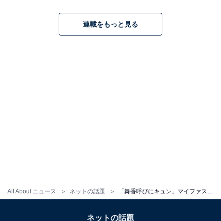
連載をもっと見る
All About ニュース
ネットの話題
「舞香呼びにキュン」マイファス・Hiro、年末年始は妻・山本舞香と実家で過ごす！「サムネ豪華だな」
ネットの話題