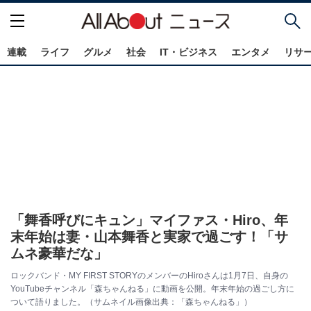
連載
ライフ
グルメ
社会
IT・ビジネス
エンタメ
リサ
「舞香呼びにキュン」マイファス・Hiro、年
末年始は妻・山本舞香と実家で過ごす！「サ
ムネ豪華だな」
ロックバンド・MY FIRST STORYのメンバーのHiroさんは1月7日、自身の
YouTubeチャンネル「森ちゃんねる」に動画を公開。年末年始の過ごし方に
ついて語りました。（サムネイル画像出典：「森ちゃんねる」）