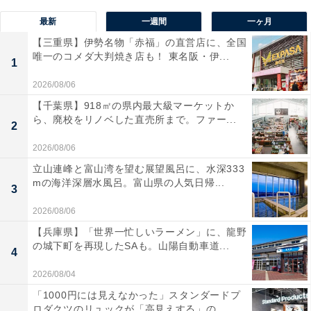
最新
一週間
一ヶ月
【三重県】伊勢名物「赤福」の直営店に、全国
唯一のコメダ大判焼き店も！ 東名阪・伊...
1
2026/08/06
【千葉県】918㎡の県内最大級マーケットか
ら、廃校をリノベした直売所まで。ファー...
2
2026/08/06
立山連峰と富山湾を望む展望風呂に、水深333
mの海洋深層水風呂。富山県の人気日帰...
3
2026/08/06
【兵庫県】「世界一忙しいラーメン」に、龍野
の城下町を再現したSAも。山陽自動車道...
4
2026/08/04
「1000円には見えなかった」スタンダードプ
ロダクツのリュックが「高見えする」の...