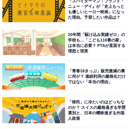
『スパイダーマン：ブランド・
ニュー・デイ』が「史上もっと
も優しいヒーロー映画」になっ
た理由。予習したい作品は？
20年間「駆け込み実績ゼロ」の
学校も…「こども110番の家」
は本当に必要？ PTAが直面する
理想と現実
「青春18きっぷ」販売激減の裏
に何が？ 連続利用の厳格化だけ
ではない「本当の理由」
「移民」に冷たいのはどっちな
のか？ スイスの厳格過ぎる学歴
選別と、日本の曖昧過ぎる外国
人政策