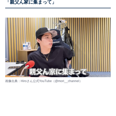
「親父ん家に集まって」
画像出典：Hiroさん公式YouTube（
@mori__channel
）