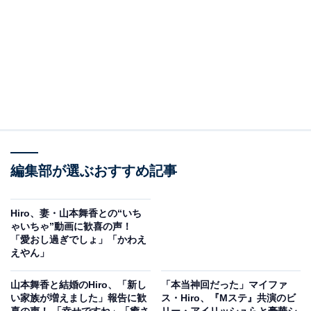
編集部が選ぶおすすめ記事
Hiro、妻・山本舞香との“いち
ゃいちゃ”動画に歓喜の声！
「愛おし過ぎでしょ」「かわえ
えやん」
山本舞香と結婚のHiro、「新し
「本当神回だった」マイファ
い家族が増えました」報告に歓
ス・Hiro、『Mステ』共演のビ
喜の声！ 「幸せですね」「癒さ
リー・アイリッシュらと豪華シ