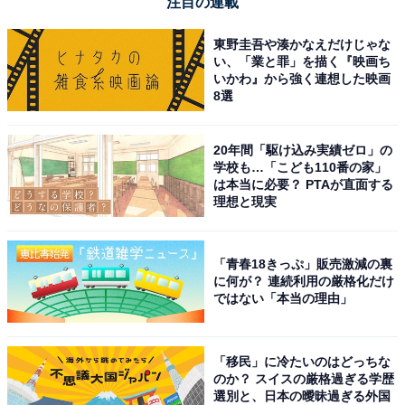
注目の連載
東野圭吾や湊かなえだけじゃな
い、「業と罪」を描く『映画ち
いかわ』から強く連想した映画
8選
20年間「駆け込み実績ゼロ」の
学校も…「こども110番の家」
は本当に必要？ PTAが直面する
理想と現実
「青春18きっぷ」販売激減の裏
に何が？ 連続利用の厳格化だけ
ではない「本当の理由」
「移民」に冷たいのはどっちな
のか？ スイスの厳格過ぎる学歴
選別と、日本の曖昧過ぎる外国