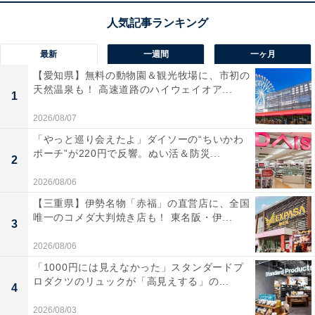
最新
一週間
一ヶ月
【愛知県】無料の動物園＆観光牧場に、市初の
天然温泉も！ 高速道路のハイウェイオア...
1
2026/08/07
「やっと巡り会えたよ」ダイソーの“ちいかわ
ポーチ”が220円で反響。ぬい活＆防災...
2
2026/08/06
【三重県】伊勢名物「赤福」の直営店に、全国
唯一のコメダ大判焼き店も！ 東名阪・伊...
3
2026/08/06
「1000円には見えなかった」スタンダードプ
ロダクツのリュックが「高見えする」の...
4
2026/08/03