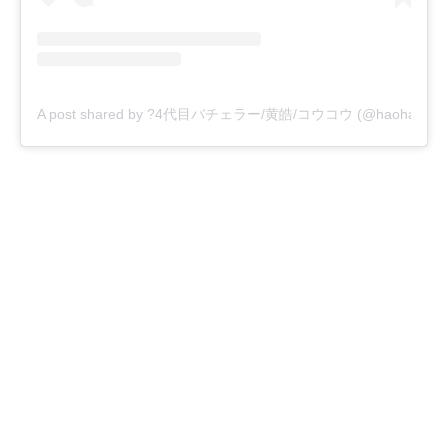
A post shared by ?4代目バチェラー/黄皓/コウコウ (@haohaohao