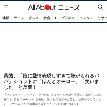
連載
ライフ
グルメ
社会
IT・ビジネス
エンタメ
リサ
黄皓、「娘に愛情表現しすぎて嫌がられるパ
パ」ショットに「ほんとオモロー」「笑いま
した」と反響！
『バチェラー・ジャパン』で4代目バチェラーを務めた実業家の黄皓さんは1
月6日、自身のInstagramを更新。愛犬との写真を公開し、反響を呼んでいま
す。（サムネイル画像出典：黄皓さん公式Instagramより）