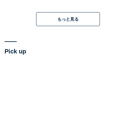
で、ウクライナのウォロディミル・ゼレンスキー大統領
とも第一次政権時からやりとりをしてきた。
もっと見る
とは言っても、トランプ氏は当時ゼレンスキー氏を「脅
迫」していた。トランプ氏は、当時の選挙戦でライバル
だったジョー・バイデン大統領が、息子のハンター氏と
Pick up
一緒にウクライナで汚職をしていた可能性があると主張
して、ゼレンスキー氏に国内で捜査するよう要求した。
さもないとアメリカからの軍事支援を中止すると脅して
いたのである。
トランプ氏は今回の選挙戦でも、ウクライナへの軍事支
援をちらつかせてゼレンスキー氏に停戦の譲歩を迫ると
見られている。ゼレンスキー氏も、アメリカからの支援
なくしてロシアとは戦えないので、アメリカの「停戦要
求」には従う可能性が高い。同時に、トランプ氏はプー