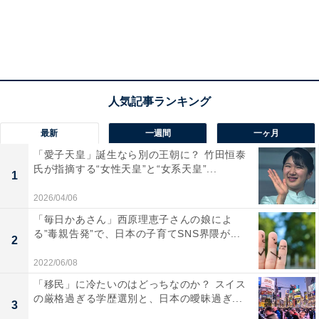
チン氏にも停戦するよう持ちかけると予想されている。
そしてその陰では、トランプ氏と信頼関係を築きつつあ
るイタリアのジョルジャ・メローニ首相が鍵を握る可能
性がある。メローニ氏は以前、「ウクライナ支援疲れ」
を吐露したこともあり、本音では停戦を進めたいはず
最新
一週間
一ヶ月
だ。
「愛子天皇」誕生なら別の王朝に？ 竹田恒泰
氏が指摘する“女性天皇”と“女系天皇”...
ウクライナ紛争には4万人以上とも言われる死傷者が出
1
ているが、もし停戦となると、少なくとも死傷者は激減
2026/04/06
するだろう。もし継続的な停戦が実現できたらそれだけ
「毎日かあさん」西原理恵子さんの娘によ
る”毒親告発”で、日本の子育てSNS界隈が...
でも多くの人を救うことになり、トランプ氏再登場のポ
2
ジティブな効果が出ると言えなくもない。
2022/06/08
「移民」に冷たいのはどっちなのか？ スイス
の厳格過ぎる学歴選別と、日本の曖昧過ぎ...
3