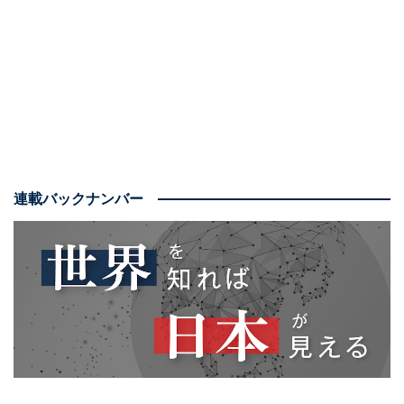
近年まれに見る“大きな変化”の可能性
世界でも、近年なかったような“大きな変化”が起きる可
能性が高い。というのも、アメリカで1月20日に第二次
ドナルド・トランプ政権が発足するからだ。2017年から
2021年までの第一次トランプ政権でも世界を驚かすよう
な予想外の動きが見られたこともあり、第二次政権も世
連載バックナンバー
界で台風の目になると予想される。そしてその行方を世
界中が戦々恐々として注目している。
そこで今回は、2025年の世界情勢について、何が起きそ
うなのか分かりやすくひも解いてみたい。