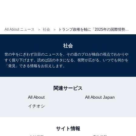
前の記事
次の記事
All About ニュース
社会
トランプ政権を軸に「2025年の国際情勢」を予想。行き当たりばったりの日本は渡り合えるのか
第59回
第61回
社会
昭恵夫人はなぜ「日米関係のエ
フジ上層部、最初の会見後は
モい状況」を作れたのか。石破
「ヘラヘラしていた」と社内の
世の中をにぎわず注目のニュースを、その道のプロが独自の視点でわかりや
首相が直視すべき「実力不足」
声。中居正広とワインスタイン
すく掘り下げます。読めば話のネタになる、視野が広がる、いつでも何かを
の現実
事件の酷似
「発見」できる情報をお伝えします。
1
2
関連サービス
All About
All About Japan
イチオシ
サイト情報