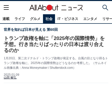
連載
ライフ
グルメ
社会
IT・ビジネス
エンタメ
リサ
世界を知れば日本が見える 第60回
トランプ政権を軸に「2025年の国際情勢」を
予想。行き当たりばったりの日本は渡り合え
るのか
1月20日、第二次ドナルド・トランプ政権が発足する。台風の目となり得るト
ランプ政権を軸に、2025年の国際情勢はどうなるのか考察した。（サムネイ
ル画像出典：Anna Moneymaker / Shutterstock.com）
2025.01.09
山田 敏弘