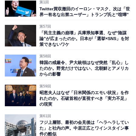
第1回
Twitter買収撤回のイーロン・マスク、次は「世
界一有名な出禁ユーザー」トランプ氏と“喧嘩”
第57回
「民主主義の崩壊」兵庫県知事選、なぜ“陰謀
論”が広まったのか。日本が「選挙×SNS」を対
策できないワケ
第58回
韓国の戒厳令、尹大統領はなぜ突然「乱心」し
たのか。野党だけではない、北朝鮮とアメリカ
からの影響
就任後、本当に戦争は「24時間」で終わるのか
第59回
昭恵夫人はなぜ「日米関係のエモい状況」を作
れたのか。石破首相が直視すべき「実力不足」
まずトランプ氏の公約を見ていこう。最初はウクライナ
の現実
紛争だ。トランプ氏はこれまで、2022年から続いている
第61回
ロシアとウクライナの紛争を「24時間で終わらせる」と
フジ上層部、最初の会見後は「ヘラヘラしてい
主張してきた。トランプ氏は元々、ウラジーミル・プー
た」と社内の声。中居正広とワインスタイン事
件の酷似
チン大統領とは直接対話をしてきた関係性があり、一方