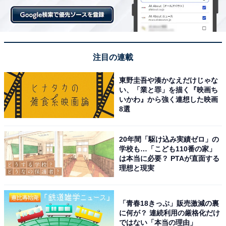
人質はまだ解放されていない。その交渉も、トランプ政
権発足後には進む可能性がある。トランプ氏が、生き残
った数少ないハマス幹部らの拠点であるカタールやトル
コといった国にプレッシャーをかけることで、イスラエ
注目の連載
ルが有利になるような交渉が行われるはずだ。
東野圭吾や湊かなえだけじゃな
い、「業と罪」を描く『映画ち
テロ後のイスラエルによる報復攻撃で、パレスチナ自治
いかわ』から強く連想した映画
8選
区ガザでは4万人以上が巻き添えで殺害されているが、
この紛争もトランプ氏が仲介することで停止する可能性
20年間「駆け込み実績ゼロ」の
が高い。そうなれば、ガザ住民の7割を占める女性と子
学校も…「こども110番の家」
どもたちが、これ以上、報復によって巻き添えで死亡す
は本当に必要？ PTAが直面する
理想と現実
ることはなくなるだろう。
また中東では、2023年に独裁政権だったアサド政権が崩
「青春18きっぷ」販売激減の裏
壊したシリアや、イスラエルと交戦状態にあるイランの
に何が？ 連続利用の厳格化だけ
ではない「本当の理由」
動向にも注目だが、それらもトランプ政権が鍵を握って