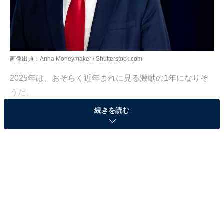
画像出典：Anna Moneymaker / Shutterstock.com
2025年は、おそらく近年まれに見る激動の1年になりそ
うだ。
続きを読む
まずは日本だ。7月までに、参議院議員選挙が行われ
る。2024年10月に石破茂政権が誕生したばかりだが、1
月24日からは通常国会が開催され、その後には参院選が
控え、ひょっとすると衆議院議員総選挙も同時に行われ
るのではないかとの憶測も出ている。現在、少数与党と
して劣勢にある自民党の石破首相らが、与野党の主要政
党による「大連立」の可能性にまで言及しており、そう
なれば日本の政治は一変する可能性もある。