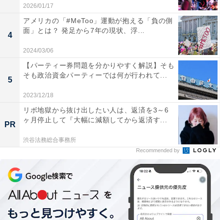
2026/01/17
アメリカの「#MeToo」運動が抱える「負の側
面」とは？ 発足から7年の現状、浮...
4
2024/03/06
【パーティー券問題を分かりやすく解説】そも
そも政治資金パーティーでは何が行われて...
5
2023/12/18
リボ地獄から抜け出したい人は、返済を3～6
ヶ月停止して『大幅に減額してから返済す...
PR
イスラエルとパレスチナ、中東の今後は
渋谷法務総合事務所
Recommended by
さらに現在続いている世界的にメジャーな紛争といえ
ば、イスラエルとパレスチナの問題である。イスラエル
は、2023年に同国に対して大規模テロを実行したイスラ
ム組織ハマスの幹部を次々と殺害して一掃したが、テロ
の際にハマス側がイスラエルから誘拐していった多くの