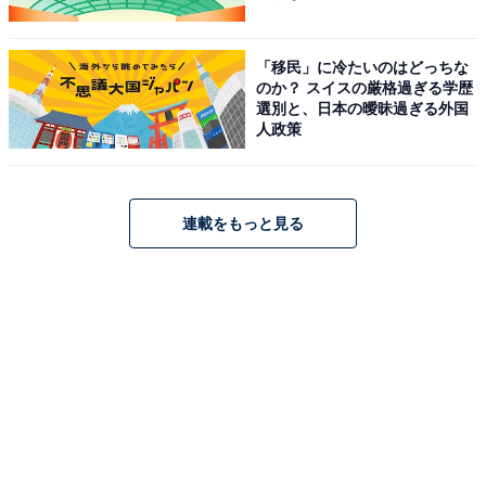
いる。シリアに安定した親米政権が生まれるか、またイ
スラエルが2025年内に爆撃など行う可能性が高いイラン
「移民」に冷たいのはどっちな
のか？ スイスの厳格過ぎる学歴
の動きについても注視されている。
選別と、日本の曖昧過ぎる外国
人政策
2025年の国際情勢で、最も注目さ
次ページ
れるのは？
連載をもっと見る