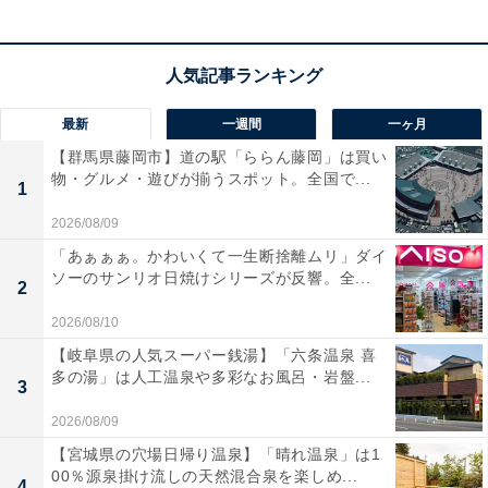
最新
一週間
一ヶ月
【群馬県藤岡市】道の駅「ららん藤岡」は買い
物・グルメ・遊びが揃うスポット。全国で...
1
2026/08/09
「あぁぁぁ。かわいくて一生断捨離ムリ」ダイ
ソーのサンリオ日焼けシリーズが反響。全...
2
2026/08/10
【岐阜県の人気スーパー銭湯】「六条温泉 喜
多の湯」は人工温泉や多彩なお風呂・岩盤...
3
2026/08/09
【宮城県の穴場日帰り温泉】「晴れ温泉」は1
00％源泉掛け流しの天然混合泉を楽しめ...
4