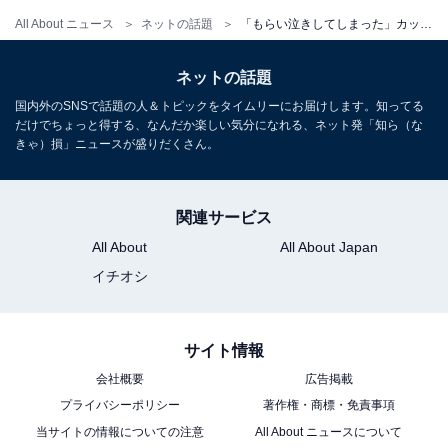
All About ニュース
ネットの話題
「もらい泣きしてしまった」カップルYouTuber、プロポーズ動画に反響！ 「絶対いい夫婦になる！」
ネットの話題
国内外のSNSで話題の人＆トピックをタイムリーにお届けします。知ってる
だけでちょっと得する、なんだか楽しい気分になれる、ネット発「知ら（な
きゃ）損」ニュースが盛りだくさん。
関連サービス
All About
All About Japan
イチオシ
サイト情報
会社概要
広告掲載
プライバシーポリシー
著作権・商標・免責事項
当サイトの情報についての注意
All About ニュースについて