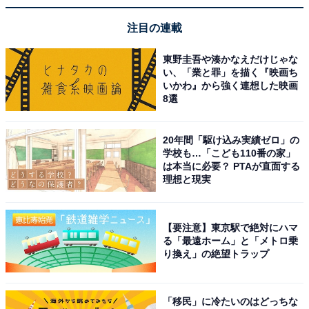
注目の連載
東野圭吾や湊かなえだけじゃな
い、「業と罪」を描く『映画ち
いかわ』から強く連想した映画
8選
20年間「駆け込み実績ゼロ」の
学校も…「こども110番の家」
は本当に必要？ PTAが直面する
理想と現実
【要注意】東京駅で絶対にハマ
る「最遠ホーム」と「メトロ乗
り換え」の絶望トラップ
「移民」に冷たいのはどっちな