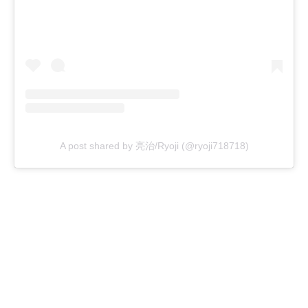
A post shared by 亮治/Ryoji (@ryoji718718)