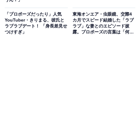
「プロポーズだったり」人気
東海オンエア・虫眼鏡、交際4
YouTuber・きりまる、彼氏と
カ月でスピード結婚した「ラブ
ラブラブデート！ 「身長差見せ
ラブ」な妻とのエピソード披
つけすぎ」
露。プロポーズの言葉は「何て
言ったか覚えてない」