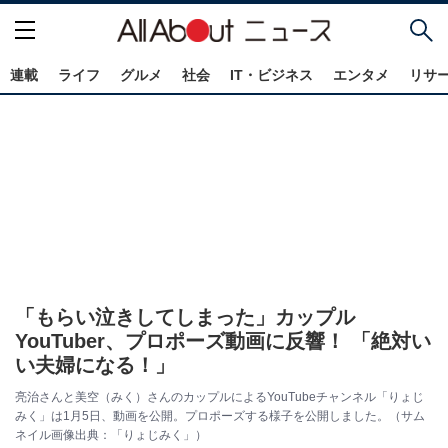
連載
ライフ
グルメ
社会
IT・ビジネス
エンタメ
リサ
「もらい泣きしてしまった」カップル
YouTuber、プロポーズ動画に反響！ 「絶対い
い夫婦になる！」
亮治さんと美空（みく）さんのカップルによるYouTubeチャンネル「りょじ
みく」は1月5日、動画を公開。プロポーズする様子を公開しました。（サム
ネイル画像出典：「りょじみく」）