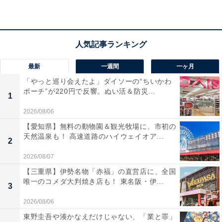
最新
一週間
一ヶ月
「やっと巡り会えたよ」ダイソーの“ちいかわ
ポーチ”が220円で反響。ぬい活＆防災...
1
2026/08/06
【愛知県】無料の動物園＆観光牧場に、市初の
天然温泉も！ 高速道路のハイウェイオア...
2
2026/08/07
【三重県】伊勢名物「赤福」の直営店に、全国
唯一のコメダ大判焼き店も！ 東名阪・伊...
3
2026/08/06
東野圭吾や湊かなえだけじゃない、「業と罪」