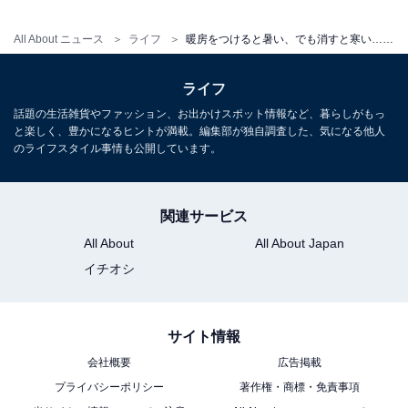
All About ニュース
ライフ
暖房をつけると暑い、でも消すと寒い……どうする？ 家電のプロがすすめる設定は
ライフ
話題の生活雑貨やファッション、お出かけスポット情報など、暮らしがもっ
と楽しく、豊かになるヒントが満載。編集部が独自調査した、気になる他人
のライフスタイル事情も公開しています。
関連サービス
All About
All About Japan
イチオシ
サイト情報
会社概要
広告掲載
プライバシーポリシー
著作権・商標・免責事項