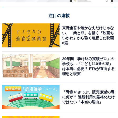
注目の連載
東野圭吾や湊かなえだけじゃな
い、「業と罪」を描く『映画ち
いかわ』から強く連想した映画
8選
20年間「駆け込み実績ゼロ」の
学校も…「こども110番の家」
は本当に必要？ PTAが直面する
理想と現実
「青春18きっぷ」販売激減の裏
に何が？ 連続利用の厳格化だけ
ではない「本当の理由」