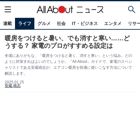
連載
ライフ
グルメ
社会
IT・ビジネス
エンタメ
リサ
暖房をつけると暑い、でも消すと寒い……ど
うする？ 家電のプロがすすめる設定は
冬場にありがちな、「暖房をつけると暑く、消すと寒い」という悩み。どの
ように対策すればよいのでしょうか。「All About」ガイドで、家電のスペシ
ャリストである安蔵靖志が、エアコン暖房を快適に使いこなす方法について
解説します。
2025.01.25
安蔵 靖志