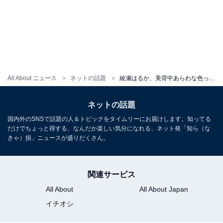
All About ニュース
ネットの話題
綾瀬はるか、美背中あらわな色っぽい姿にファン歓喜！ 高級感あふれるドレスを着用したモデルショット
ネットの話題
国内外のSNSで話題の人＆トピックをタイムリーにお届けします。知ってる
だけでちょっと得する、なんだか楽しい気分になれる、ネット発「知ら（な
きゃ）損」ニュースが盛りだくさん。
関連サービス
All About
All About Japan
イチオシ