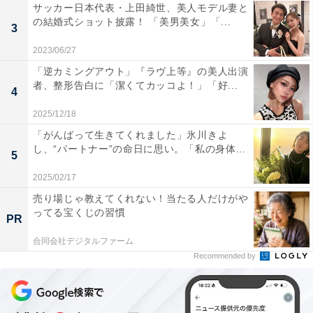
サッカー日本代表・上田綺世、美人モデル妻と
の結婚式ショット披露！ 「美男美女」「...
3
2023/06/27
「逆カミングアウト」『ラヴ上等』の美人出演
者、整形告白に「潔くてカッコよ！」「好...
4
2025/12/18
「がんばって生きてくれました」氷川きよ
し、“パートナー”の命日に思い。「私の身体...
5
2025/02/17
売り場じゃ教えてくれない！当たる人だけがや
ってる宝くじの習慣
PR
合同会社デジタルファーム
Recommended by