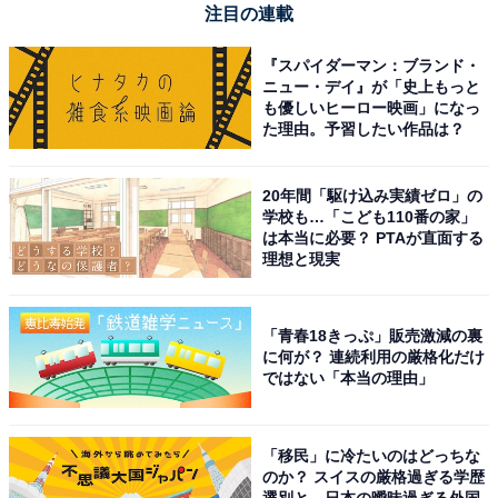
注目の連載
『スパイダーマン：ブランド・
ニュー・デイ』が「史上もっと
も優しいヒーロー映画」になっ
た理由。予習したい作品は？
20年間「駆け込み実績ゼロ」の
学校も…「こども110番の家」
は本当に必要？ PTAが直面する
理想と現実
「青春18きっぷ」販売激減の裏
に何が？ 連続利用の厳格化だけ
ではない「本当の理由」
「移民」に冷たいのはどっちな
のか？ スイスの厳格過ぎる学歴
選別と、日本の曖昧過ぎる外国