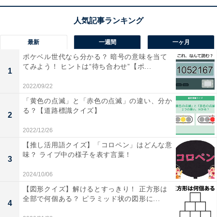
最新
一週間
一ヶ月
ポケベル世代なら分かる？ 暗号の意味を当て
てみよう！ ヒントは“待ち合わせ”【ポ...
1
2022/09/22
「黄色の点滅」と「赤色の点滅」の違い、分か
る？【道路標識クイズ】
2
2022/12/26
【推し活用語クイズ】「コロペン」はどんな意
味？ ライブ中の様子を表す言葉！
3
2024/10/06
【図形クイズ】解けるとすっきり！ 正方形は
全部で何個ある？ ピラミッド状の図形に...
4