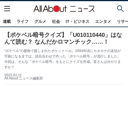
連載
ライフ
グルメ
社会
IT・ビジネス
エンタメ
リサ
【ポケベル暗号クイズ】「U010110440」はな
んて読む？ なんだかロマンチック……！
“ポケベル”の愛称で親しまれたポケットベル。1994年頃にカタカナの送信が
可能になるまでは、語呂合わせで作った「ポケベル暗号」が流行しました。
今回は、そんな「ポケベル暗号」をもとにクイズを作成。皆さんは分かりま
すか？
2025.01.11
All About ニュース編集部