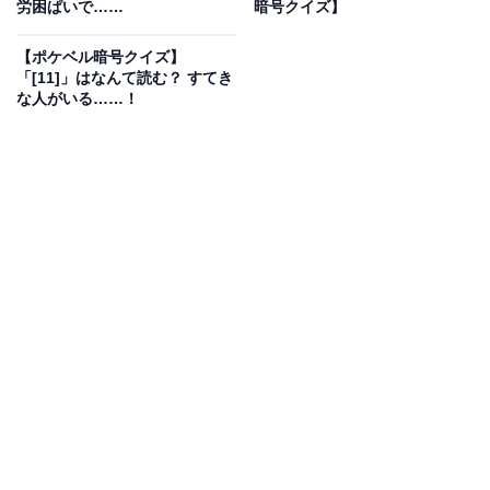
労困ぱいで……
暗号クイズ】
【ポケベル暗号クイズ】
「[11]」はなんて読む？ すてき
な人がいる……！
1
2