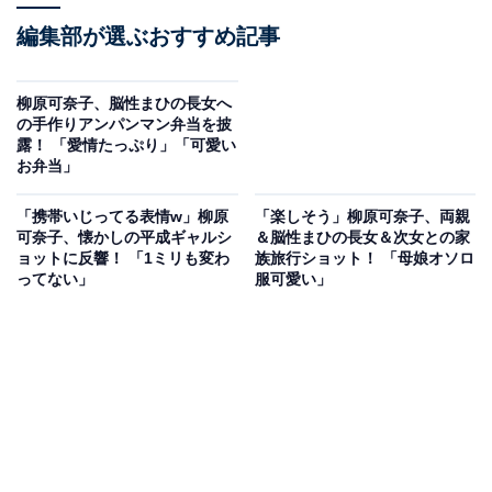
編集部が選ぶおすすめ記事
柳原可奈子、脳性まひの長女へ
の手作りアンパンマン弁当を披
露！ 「愛情たっぷり」「可愛い
お弁当」
「携帯いじってる表情w」柳原
「楽しそう」柳原可奈子、両親
可奈子、懐かしの平成ギャルシ
＆脳性まひの長女＆次女との家
ョットに反響！ 「1ミリも変わ
族旅行ショット！ 「母娘オソロ
ってない」
服可愛い」