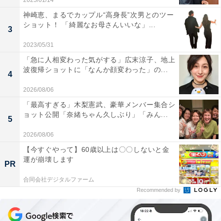
2025/01/14
神崎恵、まるでカップル“高身長”次男とのツー
ショット！ 「綺麗なお母さんいいな」...
3
2023/05/31
「急に人相変わった気がする」広末涼子、地上
波復帰ショットに「なんか顔変わった」の...
4
2026/08/06
「最高すぎる」木梨憲武、豪華メンバー集合シ
ョット公開「奈緒ちゃん久しぶり」「みん...
5
2026/08/06
【今すぐやって】60歳以上は〇〇しないと金
運が崩壊します
PR
合同会社デジタルファーム
Recommended by