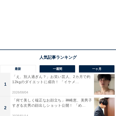
最新
一週間
一ヶ月
「え、別人過ぎん？」お笑い芸人、2カ月で約
12kgのダイエットに成功！ 「イケメ...
1
2026/08/04
「何て美しく端正なお顔立ち」神崎恵、美男子
すぎる次男の顔出しショット公開！ 「め...
2