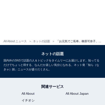
All About ニュース
ネットの話題
「お元気でご長寿」柳原可奈子、娘＆95歳の義祖母との家族ショットを公開！ 「楽しそうな笑顔」
ネットの話題
国内外のSNSで話題の人＆トピックをタイムリーにお届けします。知ってる
だけでちょっと得する、なんだか楽しい気分になれる、ネット発「知ら（な
きゃ）損」ニュースが盛りだくさん。
関連サービス
All About
All About Japan
イチオシ