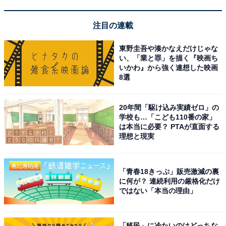
注目の連載
東野圭吾や湊かなえだけじゃな
い、「業と罪」を描く『映画ち
いかわ』から強く連想した映画
8選
20年間「駆け込み実績ゼロ」の
学校も…「こども110番の家」
は本当に必要？ PTAが直面する
理想と現実
「青春18きっぷ」販売激減の裏
こちらもおすすめ
に何が？ 連続利用の厳格化だけ
「俳優活動」を見てみたい男性歌手ランキン
ではない「本当の理由」
グ！ 2位「藤井風」を抑えて1位に選ばれたの
は？
「移民」に冷たいのはどっちな