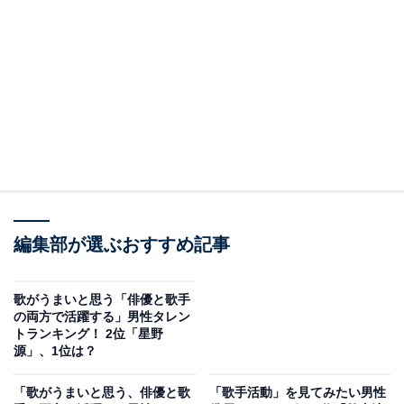
You Keep A Secret?』など数多くのヒット曲を生み出
し、圧倒的な歌唱力で音楽シーンを席巻。宇多田さんの
楽曲は、ゲーム『キングダム ハーツ』シリーズのテーマ
ソング、アニメ映画『ヱヴァンゲリヲン新劇場版』シリ
ーズの主題歌などにも採用され、世界的な人気を誇りま
す。
回答者からは、「初めて聴いた時は衝撃でした」「その
唯一無二の歌声。誰かに似ているということはほとんど
なく、その歌唱力で多くの人の心を揺さぶってきた」
編集部が選ぶおすすめ記事
「安定した歌唱力。なのに人間らしさがあるというか、
宇多田ヒカルにしか出来ない歌い方がある」などの声が
歌がうまいと思う「俳優と歌手
の両方で活躍する」男性タレン
ありました。
トランキング！ 2位「星野
源」、1位は？
「歌がうまいと思う、俳優と歌
「歌手活動」を見てみたい男性