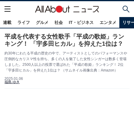
連載
ライフ
グルメ
社会
IT・ビジネス
エンタメ
リサ
平成を代表する女性歌手「平成の歌姫」ラン
キング！ 「宇多田ヒカル」を抑えた1位は？
約30年にわたる平成の歴史の中で、アーティストとしてのパフォーマンスや
圧倒的なカリスマ性を持ち、多くの人を魅了した女性シンガーは数多く登場
しました。2500人以上の投票で選ばれた「平成の歌姫」ランキング！ 2位
「宇多田ヒカル」を抑えた1位は？ （サムネイル画像出典：Amazon）
2025.01.06
福島 ゆき