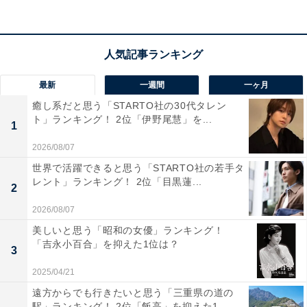
namie amuro Final Tour 2018 ~Finally~ (東京ドーム最
終公演+25周年沖縄ライブ)(Blu-ray Disc2枚組)(通常盤)
Amazonで見る
最新
一週間
一ヶ月
癒し系だと思う「STARTO社の30代タレン
1位は、安室奈美恵さん。『CAN YOU CELEBRATE?』
ト」ランキング！ 2位「伊野尾慧」を...
1
や『Chase the Chance』など数々のヒット曲で平成の音
2026/08/07
楽シーンを彩りました。ミニスカートに厚底ブーツのフ
世界で活躍できると思う「STARTO社の若手タ
ァッションを真似た女性「アムラー」を生み出すなど、
レント」ランキング！ 2位「目黒蓮...
2
安室さんの人気は社会現象をも巻き起こしました。40歳
2026/08/07
の誕生日を迎えた2017年に芸能界引退を電撃発表し、
美しいと思う「昭和の女優」ランキング！
2018年に引退したことでも話題を集めました。
「吉永小百合」を抑えた1位は？
3
回答者からは、「歌唱力のある歌手は他にもいるけど、
2025/04/21
ここまで人を惹きつけられる人は今後現れないのではと
遠方からでも行きたいと思う「三重県の道の
駅」ランキング！ 2位「飯高」を抑えた1...