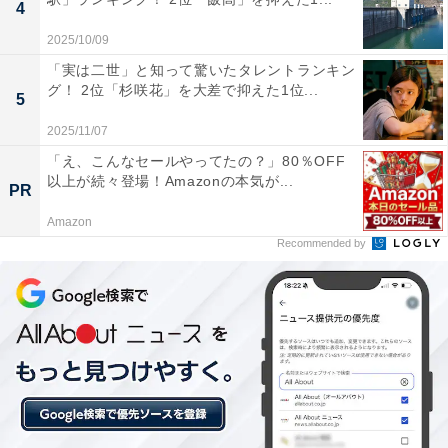
思う」「歌って踊れて華がある。唯一無二の歌姫だと思
4
います」「去り際もすごく潔くてかっこよくて引退した
2025/10/09
後に大好きになった」などのコメントが寄せられまし
「実は二世」と知って驚いたタレントランキン
た。
グ！ 2位「杉咲花」を大差で抑えた1位...
5
2025/11/07
※回答者のコメントは原文ママです
「え、こんなセールやってたの？」80％OFF
以上が続々登場！Amazonの本気が...
PR
この記事の筆者：福島 ゆき プロフィール
Amazon
アニメや漫画のレビュー、エンタメトピックスなどを中
Recommended by
心に、オールジャンルで執筆中のライター。時々、店舗
取材などのリポート記事も担当。All AboutおよびAll
About ニュースでのライター歴は6年。
5位までのランキング結果を見
次ページ
る！