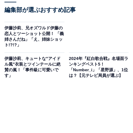
編集部が選ぶおすすめ記事
伊藤沙莉、兄オズワルド伊藤の
恋人とツーショット公開！ 「義
姉さんだね」「え、姉妹ショッ
ト!?!?」
伊藤沙莉、キュートな"アイド
2024年『紅白歌合戦』名場面ラ
ル風"衣装とツインテールに絶
ンキングベスト5！
賛の嵐！「事件級に可愛いで
「Number_i」「星野源」、1位
す」
は？【元テレビ局員が選ぶ】