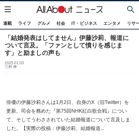
連載
ライフ
グルメ
社会
IT・ビジネス
エンタメ
リサ
「結婚発表はしてません」伊藤沙莉、報道に
ついて言及。「ファンとして憤りを感じま
す」と励ましの声も
2025.01.03
三村 伸
俳優の伊藤沙莉さんは1月2日、自身のX（旧Twitter）を
更新。司会を務めた『第75回NHK紅白歌合戦』につい
て、そしてうわさされていた結婚報道について言及しま
した。【実際の投稿：伊藤沙莉、結婚報道...