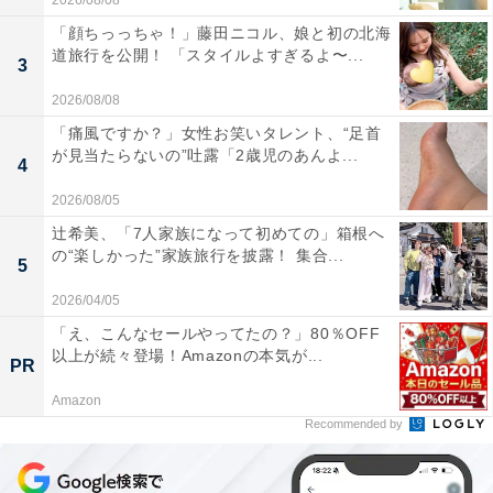
2026/08/08
「顔ちっっちゃ！」藤田ニコル、娘と初の北海
道旅行を公開！ 「スタイルよすぎるよ〜...
3
2026/08/08
「痛風ですか？」女性お笑いタレント、“足首
が見当たらないの”吐露「2歳児のあんよ...
4
2026/08/05
辻希美、「7人家族になって初めての」箱根へ
の“楽しかった”家族旅行を披露！ 集合...
5
2026/04/05
「え、こんなセールやってたの？」80％OFF
以上が続々登場！Amazonの本気が...
PR
Amazon
Recommended by