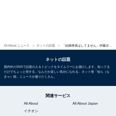
All About ニュース
ネットの話題
「結婚発表はしてません」伊藤沙莉、報道について言及。「ファンとして憤りを感じます」と励ましの声も
ネットの話題
国内外のSNSで話題の人＆トピックをタイムリーにお届けします。知ってる
だけでちょっと得する、なんだか楽しい気分になれる、ネット発「知ら（な
きゃ）損」ニュースが盛りだくさん。
関連サービス
All About
All About Japan
イチオシ