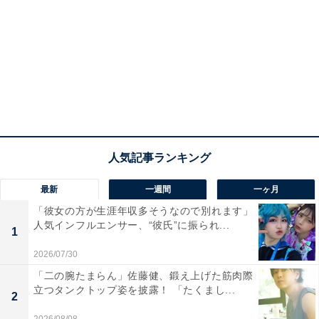
最新
一週間
一ヶ月
「彼女の方が生涯年収多そうなので別れます」
人気インフルエンサー、“彼氏”に振られ...
1
2026/07/30
「二の腕たまらん」佐藤健、鍛え上げた筋肉際
立つタンクトップ姿を披露！ 「たくまし...
2