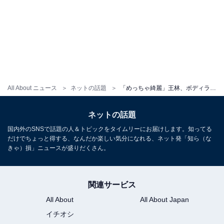
All About ニュース
ネットの話題
「めっちゃ綺麗」王林、ボディライン際立つぴっちりドレス姿に反響！ 「大人な感じがたまらない」
ネットの話題
国内外のSNSで話題の人＆トピックをタイムリーにお届けします。知ってる
だけでちょっと得する、なんだか楽しい気分になれる、ネット発「知ら（な
きゃ）損」ニュースが盛りだくさん。
関連サービス
All About
All About Japan
イチオシ