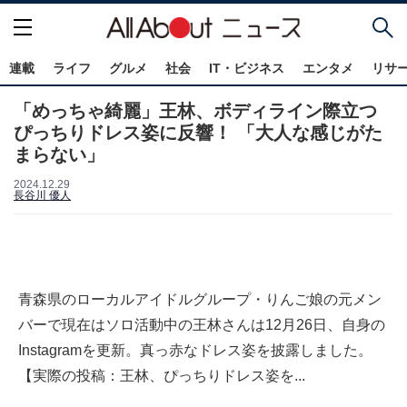
連載
ライフ
グルメ
社会
IT・ビジネス
エンタメ
リサ
「めっちゃ綺麗」王林、ボディライン際立つ
ぴっちりドレス姿に反響！ 「大人な感じがた
まらない」
2024.12.29
長谷川 優人
青森県のローカルアイドルグループ・りんご娘の元メン
バーで現在はソロ活動中の王林さんは12月26日、自身の
Instagramを更新。真っ赤なドレス姿を披露しました。
【実際の投稿：王林、ぴっちりドレス姿を...