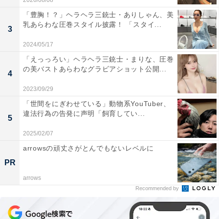
2026/08/08
「豊胸！？」ヘラヘラ三銃士・ありしゃん、美
乳あらわな圧巻スタイル披露！ 「スタイ...
3
2024/05/17
「えっっろい」ヘラヘラ三銃士・まりな、圧巻
の美バストあらわなグラビアショット公開...
4
2023/09/29
「世間をにぎわせている」動物系YouTuber、
違法行為の告発に声明「飼育してい...
5
2025/02/07
arrowsの頑丈さがとんでもないレベルに
PR
arrows
Recommended by