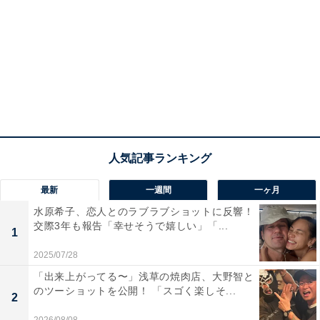
最新
一週間
一ヶ月
水原希子、恋人とのラブラブショットに反響！
交際3年も報告「幸せそうで嬉しい」「...
1
2025/07/28
「出来上がってる〜」浅草の焼肉店、大野智と
のツーショットを公開！ 「スゴく楽しそ...
2