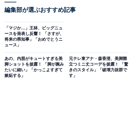
編集部が選ぶおすすめ記事
「マジか…」王林、ビッグニュ
ースを発表し反響！ 「さすが、
将来の県知事」「おめでとうニ
ュース」
あの、内股がキュートすぎる美
元テレ東アナ・森香澄、美脚際
脚ショットを披露！ 「脚が腕み
立つミニ丈コーデを披露！ 「驚
たいに細い」「かっこよすぎて
きのスタイル」「破壊力抜群で
嫉妬する」
す」