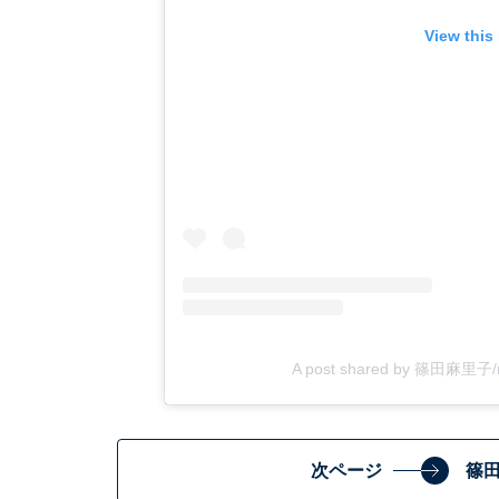
View this
A post shared by 篠田麻里子/ᴍ
次ページ
篠