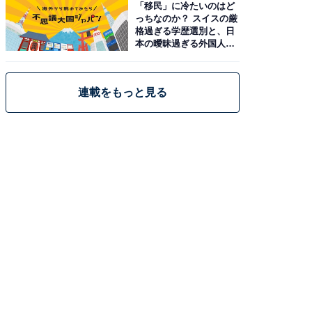
「移民」に冷たいのはど
っちなのか？ スイスの厳
格過ぎる学歴選別と、日
本の曖昧過ぎる外国人政
策
連載をもっと見る