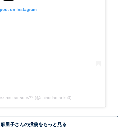
 post on Instagram
ᴀʀɪᴋᴏ sʜɪɴᴏᴅᴀ?? (@shinodamariko3)
田麻里子さんの投稿をもっと見る