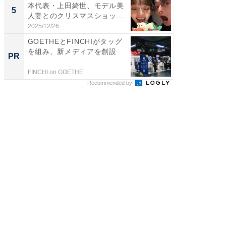
本代表・上田綺世、モデル美
装姿が話
5
5
人妻とのクリスマスショット
のお父さ
に...
2025/12/26
2026/08/0
GOETHEとFINCHIがタッグ
Amaz
を組み、新メディアを創設
0%OF
PR
PR
FINCHI on GOETHE
Amazon
Recommended by