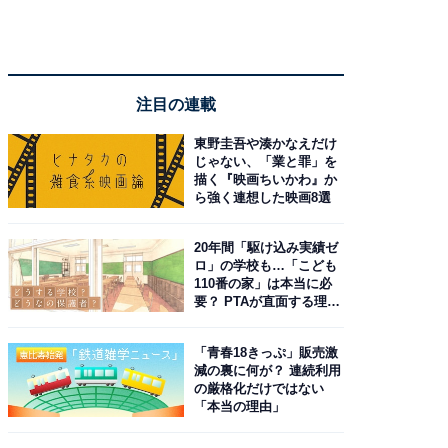
注目の連載
東野圭吾や湊かなえだけ
じゃない、「業と罪」を
描く『映画ちいかわ』か
ら強く連想した映画8選
20年間「駆け込み実績ゼ
ロ」の学校も…「こども
110番の家」は本当に必
要？ PTAが直面する理想
と現実
「青春18きっぷ」販売激
減の裏に何が？ 連続利用
の厳格化だけではない
「本当の理由」