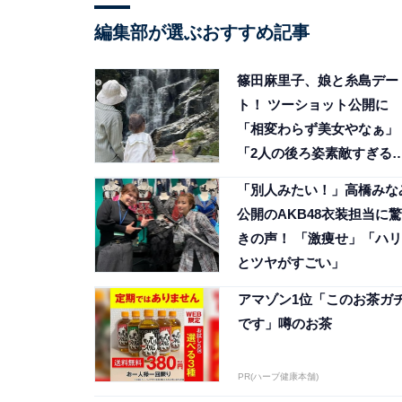
編集部が選ぶおすすめ記事
篠田麻里子、娘と糸島デー
ト！ ツーショット公開に
「相変わらず美女やなぁ」
「2人の後ろ姿素敵すぎる
す」
「別人みたい！」高橋みな
公開のAKB48衣装担当に驚
きの声！ 「激痩せ」「ハリ
とツヤがすごい」
アマゾン1位「このお茶ガ
です」噂のお茶
PR(ハーブ健康本舗)