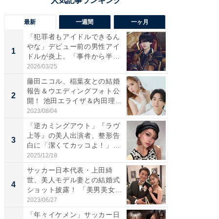
最新
一週間
一ヶ月
「犯罪者もアイドルできるん
「さす
やな」デビュー前の男性アイ
は」高
1
1
ドルが炎上。「事件から半年
災地を
も...
「カ...
2026/03/25
2026/08/0
藤田ニコル、稲葉友との結婚
「女の
報告＆ウエディングフォト公
介、バ
2
2
開！ 池田エライザ＆内田理
らのプレ
央...
愛...
2023/08/04
2026/08/0
「逆カミングアウト」『ラヴ
「脚が
上等』の美人出演者、整形告
横川尚
3
3
白に「潔くてカッコよ！」
ムキな姿
「好...
刃...
2025/12/18
2026/08/0
サッカー日本代表・上田綺
「え、
世、美人モデル妻との結婚式
芸人、2
4
4
ショット披露！ 「美男美女」
エットに
「...
2023/06/27
2026/08/0
「年々イケメン」サッカー日
「脳がバ