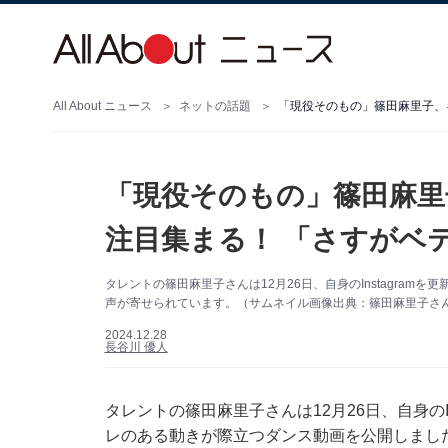
All About ニュース
ネットの話題
「現役そのもの」篠田麻里子、
「現役そのもの」篠田麻里
注目集まる！ 「さすがベ
タレントの篠田麻里子さんは12月26日、自身のInstagra
声が寄せられています。（サムネイル画像出典：篠田麻里子さん公式
2024.12.28
長谷川 優人
タレントの篠田麻里子さんは12月26日、自身のIn
レのある動きが際立つダンス動画を公開しまし