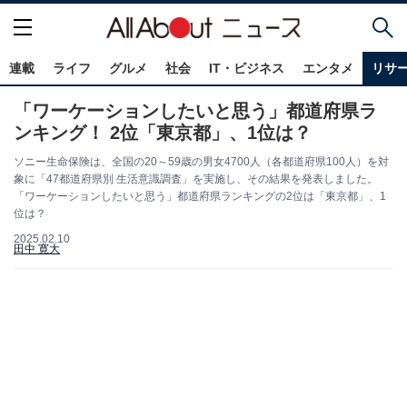
連載
ライフ
グルメ
社会
IT・ビジネス
エンタメ
リサ
「ワーケーションしたいと思う」都道府県ラ
ンキング！ 2位「東京都」、1位は？
ソニー生命保険は、全国の20～59歳の男女4700人（各都道府県100人）を対
象に「47都道府県別 生活意識調査」を実施し、その結果を発表しました。
「ワーケーションしたいと思う」都道府県ランキングの2位は「東京都」、1
位は？
2025.02.10
田中 寛大