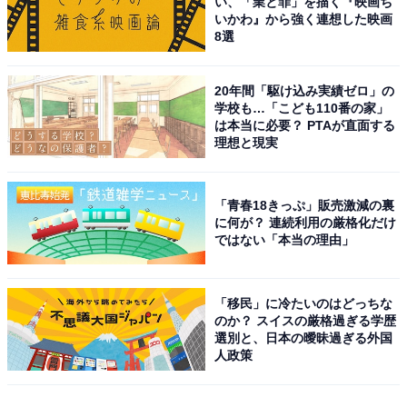
い、「業と罪」を描く『映画ち
いかわ』から強く連想した映画
8選
20年間「駆け込み実績ゼロ」の
学校も…「こども110番の家」
は本当に必要？ PTAが直面する
理想と現実
「青春18きっぷ」販売激減の裏
に何が？ 連続利用の厳格化だけ
ではない「本当の理由」
「移民」に冷たいのはどっちな
のか？ スイスの厳格過ぎる学歴
選別と、日本の曖昧過ぎる外国
人政策