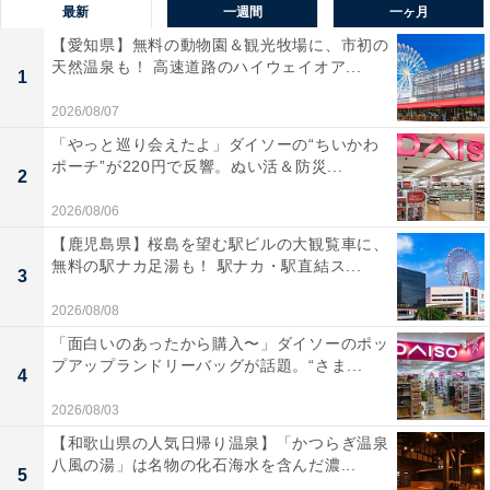
最新
一週間
一ヶ月
【愛知県】無料の動物園＆観光牧場に、市初の
天然温泉も！ 高速道路のハイウェイオア...
1
2026/08/07
「やっと巡り会えたよ」ダイソーの“ちいかわ
ポーチ”が220円で反響。ぬい活＆防災...
2
2026/08/06
【鹿児島県】桜島を望む駅ビルの大観覧車に、
無料の駅ナカ足湯も！ 駅ナカ・駅直結ス...
3
2026/08/08
「面白いのあったから購入〜」ダイソーのポッ
プアップランドリーバッグが話題。“さま...
4
2026/08/03
【和歌山県の人気日帰り温泉】「かつらぎ温泉
八風の湯」は名物の化石海水を含んだ濃...
5