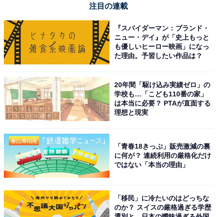
注目の連載
『スパイダーマン：ブランド・
ニュー・デイ』が「史上もっと
も優しいヒーロー映画」になっ
た理由。予習したい作品は？
20年間「駆け込み実績ゼロ」の
学校も…「こども110番の家」
は本当に必要？ PTAが直面する
理想と現実
「青春18きっぷ」販売激減の裏
に何が？ 連続利用の厳格化だけ
ではない「本当の理由」
「移民」に冷たいのはどっちな
のか？ スイスの厳格過ぎる学歴
選別と、日本の曖昧過ぎる外国