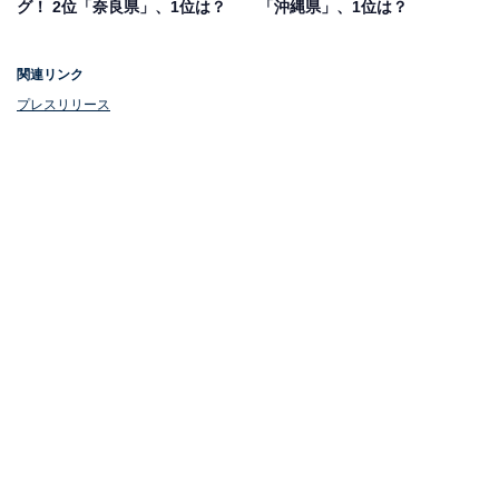
グ！ 2位「奈良県」、1位は？
「沖縄県」、1位は？
関連リンク
プレスリリース
1位：福岡県
1位は「福岡県」でした。福岡県は18％の回答率を獲得
し、5年連続で1位となりました。
「博多美人」という言葉があるように、美人の多い土地
として広く知られています。調査では「博多美人と言わ
れるだけあり、目鼻立ちがしっかりした美男美女が多
い」という声が40代女性から寄せられました。
8位までの全ランキング結果を見
次ページ
る