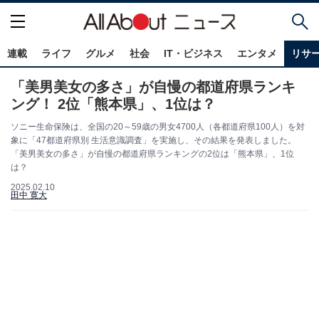
連載
ライフ
グルメ
社会
IT・ビジネス
エンタメ
リサ
「美男美女の多さ」が自慢の都道府県ランキ
ング！ 2位「熊本県」、1位は？
ソニー生命保険は、全国の20～59歳の男女4700人（各都道府県100人）を対
象に「47都道府県別 生活意識調査」を実施し、その結果を発表しました。
「美男美女の多さ」が自慢の都道府県ランキングの2位は「熊本県」、1位
は？
2025.02.10
田中 寛大