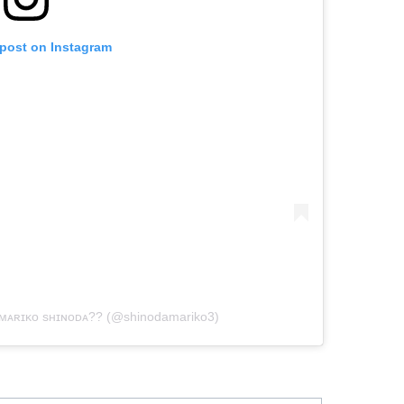
 post on Instagram
ᴀʀɪᴋᴏ sʜɪɴᴏᴅᴀ?? (@shinodamariko3)