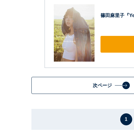
篠田麻里子『Yes a
次ページ
1