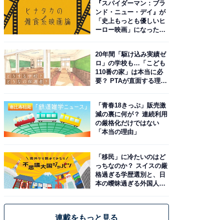
『スパイダーマン：ブラ
ンド・ニュー・デイ』が
「史上もっとも優しいヒ
ーロー映画」になった理
由。予習したい作品は？
20年間「駆け込み実績ゼ
ロ」の学校も…「こども
110番の家」は本当に必
要？ PTAが直面する理想
と現実
「青春18きっぷ」販売激
減の裏に何が？ 連続利用
の厳格化だけではない
「本当の理由」
「移民」に冷たいのはど
っちなのか？ スイスの厳
格過ぎる学歴選別と、日
本の曖昧過ぎる外国人政
策
連載をもっと見る