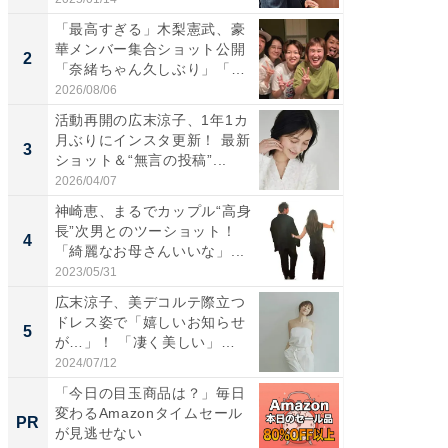
「最高すぎる」木梨憲武、豪
「女の
華メンバー集合ショット公開
介、バ
2
2
「奈緒ちゃん久しぶり」「み
らのプレ
ん...
愛...
2026/08/06
2026/08/0
活動再開の広末涼子、1年1カ
「脚が
月ぶりにインスタ更新！ 最新
横川尚
3
3
ショット＆“無言の投稿”...
ムキな姿
刃...
2026/04/07
2026/08/0
神崎恵、まるでカップル“高身
「え、
長”次男とのツーショット！
芸人、2
4
4
「綺麗なお母さんいいな」...
エットに
2023/05/31
2026/08/0
広末涼子、美デコルテ際立つ
「脳がバ
ドレス姿で「嬉しいお知らせ
装姿が話
5
5
が…」！ 「凄く美しい」
のお父さ
「透...
2024/07/12
2026/08/0
「今日の目玉商品は？」毎日
AIが速
変わるAmazonタイムセール
事録作
PR
PR
が見逃せない