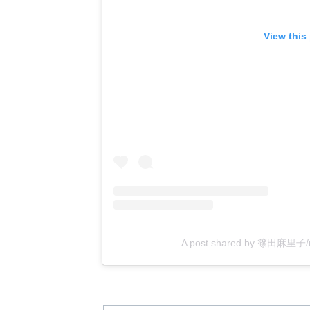
View this
A post shared by 篠田麻里子/ᴍ