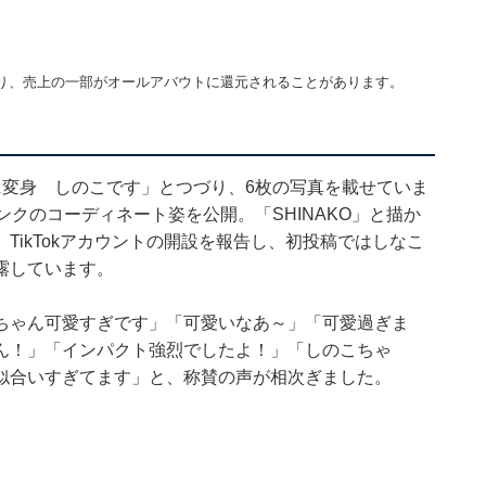
】
り、売上の一部がオールアバウトに還元されることがあります。
に変身 しのこです」とつづり、6枚の写真を載せていま
クのコーディネート姿を公開。「SHINAKO」と描か
TikTokアカウントの開設を報告し、初投稿ではしなこ
露しています。
ちゃん可愛すぎです」「可愛いなあ～」「可愛過ぎま
ん！」「インパクト強烈でしたよ！」「しのこちゃ
似合いすぎてます」と、称賛の声が相次ぎました。