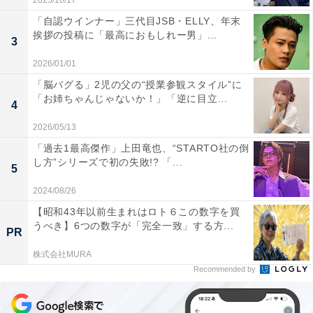
2025/10/17
「自認ウインナー」三代目JSB・ELLY、年末
挨拶の投稿に「最高におもしれー男」...
3
2026/01/01
「脳バグる」2児の父の“授業参観スタイル”に
「お姉ちゃんじゃないか！」「逆に目立...
4
2026/05/13
「過去1最高傑作」上田竜也、“STARTO社の倒
し方”シリーズで初の失敗!? 「...
5
2024/08/26
【昭和43年以前生まれはロト６この数字を買
うべき】6つの数字が「完全一致」する方...
PR
株式会社MURA
Recommended by