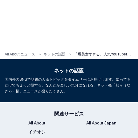
All About ニュース
ネットの話題
「爆美女すぎる」人気YouTuber、恋人が入院するも美貌に注目集まる「可愛さ日本代表」「ビジュえぐい」
ネットの話題
国内外のSNSで話題の人＆トピックをタイムリーにお届けします。知ってる
だけでちょっと得する、なんだか楽しい気分になれる、ネット発「知ら（な
きゃ）損」ニュースが盛りだくさん。
関連サービス
All About
All About Japan
イチオシ