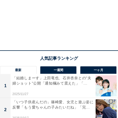
最新
一週間
一ヶ月
「結婚しまーす」上田竜也、石井杏奈との“夫
婦ショット”公開「通知欄みて震えた」「...
1
2025/11/27
「いつ子供産んだの」篠崎愛、女児と遊ぶ姿に
反響「もう愛ちゃんの子みたいだね」「完...
2