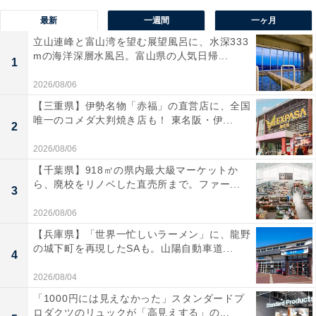
最新
一週間
一ヶ月
立山連峰と富山湾を望む展望風呂に、水深333
mの海洋深層水風呂。富山県の人気日帰...
1
2026/08/06
【三重県】伊勢名物「赤福」の直営店に、全国
唯一のコメダ大判焼き店も！ 東名阪・伊...
2
2026/08/06
【千葉県】918㎡の県内最大級マーケットか
ら、廃校をリノベした直売所まで。ファー...
3
2026/08/06
【兵庫県】「世界一忙しいラーメン」に、龍野
の城下町を再現したSAも。山陽自動車道...
4
2026/08/04
「1000円には見えなかった」スタンダードプ
ロダクツのリュックが「高見えする」の...