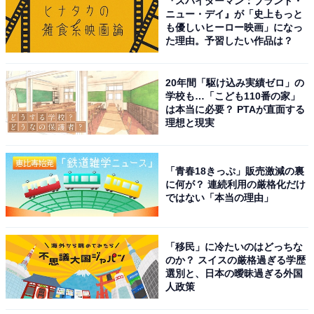
『スパイダーマン：ブランド・
ニュー・デイ』が「史上もっと
も優しいヒーロー映画」になっ
た理由。予習したい作品は？
20年間「駆け込み実績ゼロ」の
学校も…「こども110番の家」
は本当に必要？ PTAが直面する
理想と現実
「青春18きっぷ」販売激減の裏
に何が？ 連続利用の厳格化だけ
ではない「本当の理由」
「移民」に冷たいのはどっちな
のか？ スイスの厳格過ぎる学歴
選別と、日本の曖昧過ぎる外国
人政策