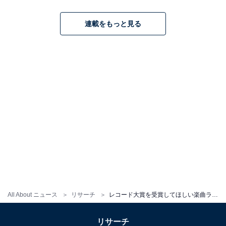
連載をもっと見る
All About ニュース
リサーチ
レコード大賞を受賞してほしい楽曲ランキング！ 2位『Bling-Bang-Bang-Born』を大差で抑えた1位は？
リサーチ