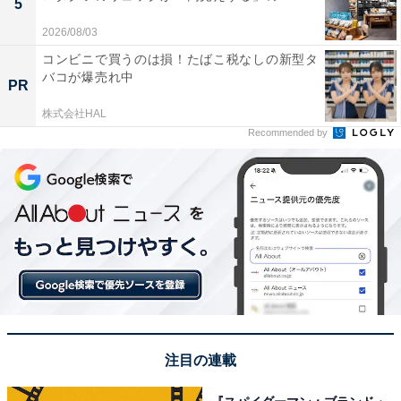
5
2026/08/03
コンビニで買うのは損！たばこ税なしの新型タ
バコが爆売れ中
PR
株式会社HAL
Recommended by
注目の連載