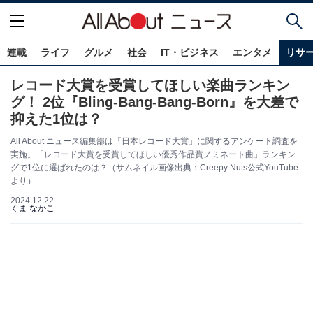
連載
ライフ
グルメ
社会
IT・ビジネス
エンタメ
リサ
レコード大賞を受賞してほしい楽曲ランキン
グ！ 2位『Bling-Bang-Bang-Born』を大差で
抑えた1位は？
All About ニュース編集部は「日本レコード大賞」に関するアンケート調査を
実施。「レコード大賞を受賞してほしい優秀作品賞ノミネート曲」ランキン
グで1位に選ばれたのは？（サムネイル画像出典：Creepy Nuts公式YouTube
より）
2024.12.22
くま なかこ