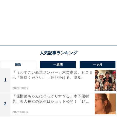
最新
一週間
一ヶ月
「うわすごい豪華メンバー」木梨憲武、ヒロミ
へ「連絡ください！」呼び掛ける。ISS...
1
2024/10/17
「優樹菜ちゃんにそっくりすぎる」木下優樹
菜、美人長女の誕生日ショット公開！「14...
2
2026/08/07