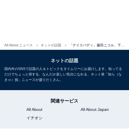
All About ニュース
ネットの話題
「ナイスバディ」藤田ニコル、下着ブランドミューズの歴代ショット公開！ 「くびれ綺麗でビックリ」
ネットの話題
国内外のSNSで話題の人＆トピックをタイムリーにお届けします。知ってる
だけでちょっと得する、なんだか楽しい気分になれる、ネット発「知ら（な
きゃ）損」ニュースが盛りだくさん。
関連サービス
All About
All About Japan
イチオシ