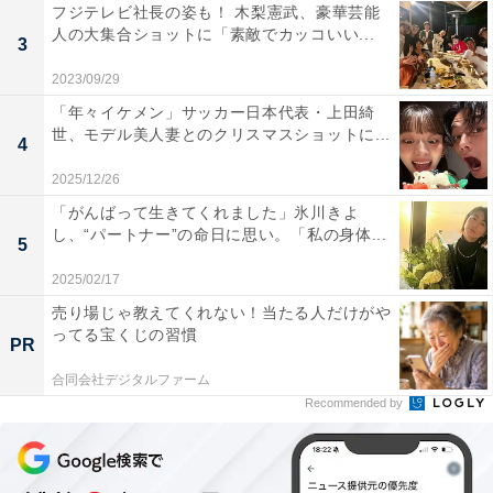
フジテレビ社長の姿も！ 木梨憲武、豪華芸能
人の大集合ショットに「素敵でカッコいい...
3
2023/09/29
「年々イケメン」サッカー日本代表・上田綺
世、モデル美人妻とのクリスマスショットに...
4
2025/12/26
「がんばって生きてくれました」氷川きよ
し、“パートナー”の命日に思い。「私の身体...
5
2025/02/17
売り場じゃ教えてくれない！当たる人だけがや
ってる宝くじの習慣
PR
合同会社デジタルファーム
Recommended by