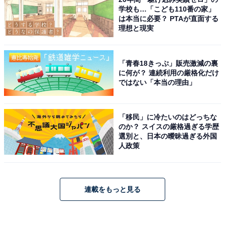
学校も…「こども110番の家」
は本当に必要？ PTAが直面する
理想と現実
「青春18きっぷ」販売激減の裏
に何が？ 連続利用の厳格化だけ
ではない「本当の理由」
「移民」に冷たいのはどっちな
のか？ スイスの厳格過ぎる学歴
選別と、日本の曖昧過ぎる外国
人政策
連載をもっと見る