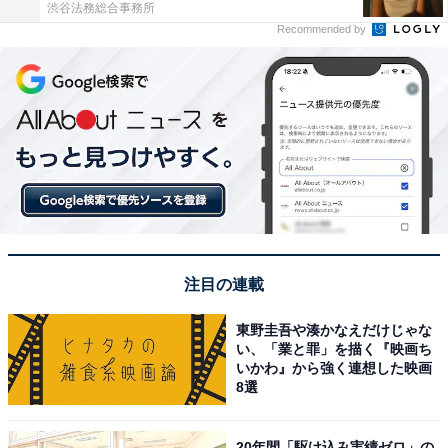
渋谷法務総合事務所
Recommended by
注目の連載
東野圭吾や湊かなえだけじゃな
い、「業と罪」を描く『映画ち
いかわ』から強く連想した映画
8選
20年間「駆け込み実績ゼロ」の