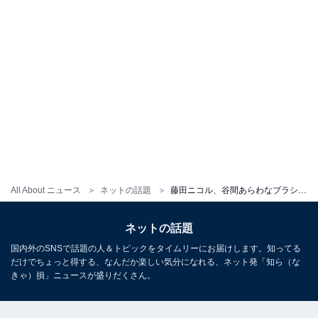
All About ニュース
ネットの話題
藤田ニコル、谷間あらわなブラショット！ 「お胸も腹筋もキレイ」「お顔がどんどん田中みな実さんに」
ネットの話題
国内外のSNSで話題の人＆トピックをタイムリーにお届けします。知ってる
だけでちょっと得する、なんだか楽しい気分になれる、ネット発「知ら（な
きゃ）損」ニュースが盛りだくさん。