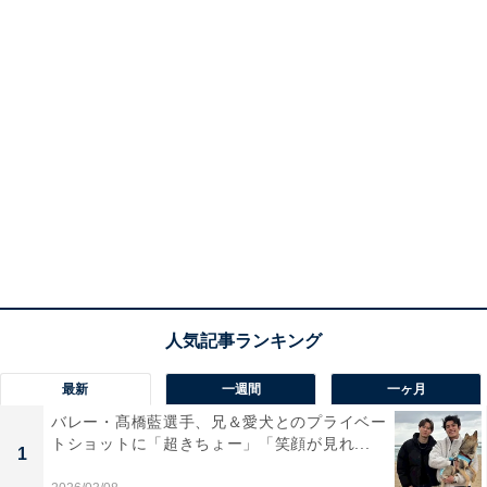
最新
一週間
一ヶ月
バレー・髙橋藍選手、兄＆愛犬とのプライベー
トショットに「超きちょー」「笑顔が見れ...
1