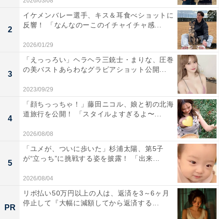
2026/03/08
イケメンバレー選手、キス＆耳食べショットに
反響！ 「なんなのーこのイチャイチャ感...
2
2026/01/29
「えっっろい」ヘラヘラ三銃士・まりな、圧巻
の美バストあらわなグラビアショット公開...
3
2023/09/29
「顔ちっっちゃ！」藤田ニコル、娘と初の北海
道旅行を公開！ 「スタイルよすぎるよ〜...
4
2026/08/08
「ユメが、ついに歩いた」杉浦太陽、第5子
が“立っち”に挑戦する姿を披露！ 「出来...
5
2026/08/04
リボ払い50万円以上の人は、返済を3～6ヶ月
停止して『大幅に減額してから返済する...
PR