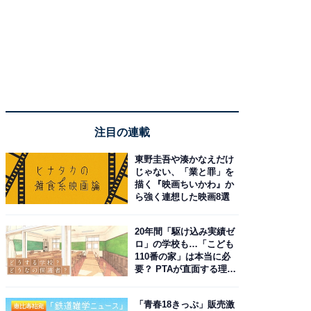
注目の連載
東野圭吾や湊かなえだけ
じゃない、「業と罪」を
描く『映画ちいかわ』か
ら強く連想した映画8選
20年間「駆け込み実績ゼ
ロ」の学校も…「こども
110番の家」は本当に必
要？ PTAが直面する理想
と現実
「青春18きっぷ」販売激