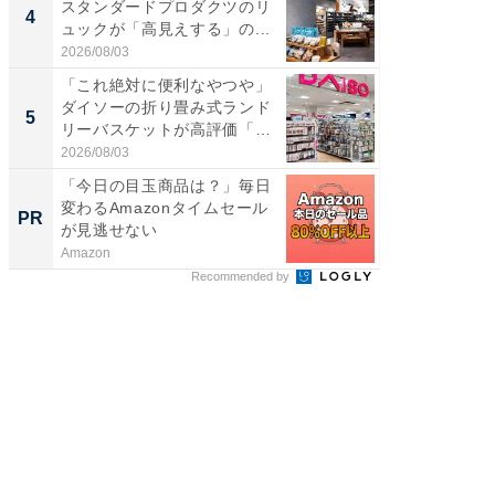
スタンダードプロダクツのリ
詰め放題
4
4
ュックが「高見えする」の...
00円で「
2026/08/03
2026/08/0
「これ絶対に便利なやつや」
立山連
ダイソーの折り畳み式ランド
風呂に、
5
5
リーバスケットが高評価「使
層水風
わ...
帰...
2026/08/03
2026/08/0
「今日の目玉商品は？」毎日
【西野
変わるAmazonタイムセール
を追求
PR
PR
が見逃せない
は
Amazon
FINCHI o
Recommended by