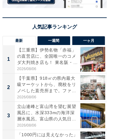
最新
一週間
一ヶ月
【三重県】伊勢名物「赤福」
【兵庫
の直営店に、全国唯一のコメ
ーメン
1
1
ダ大判焼き店も！ 東名阪・
再現した
伊...
道...
2026/08/06
2026/08/0
【千葉県】918㎡の県内最大
【三重
級マーケットから、廃校をリ
の直営
2
2
ノベした直売所まで。ファ
ダ大判焼
ー...
伊...
2026/08/06
2026/08/0
立山連峰と富山湾を望む展望
【千葉県
風呂に、水深333mの海洋深
級マー
3
3
層水風呂。富山県の人気日
ノベし
帰...
ー...
2026/08/06
2026/08/0
「1000円には見えなかった」
ステラ