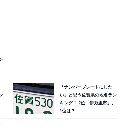
ン
、
「ナンバープレートにした
ン
い」と思う佐賀県の地名ラン
、
キング！ 2位「伊万里市」、
1位は？
銀