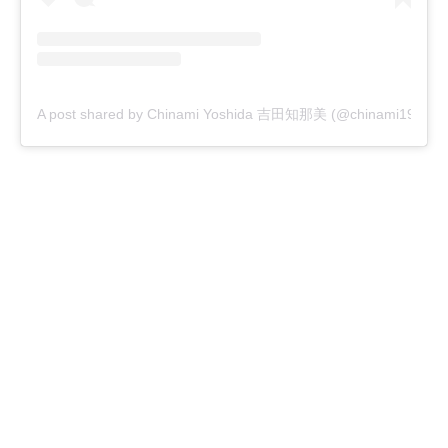
A post shared by Chinami Yoshida 吉田知那美 (@chinami1991)