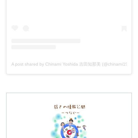
A post shared by Chinami Yoshida 吉田知那美 (@chinami1991)