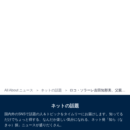
All About ニュース
ネットの話題
ロコ・ソラーレ吉田知那美、父親の死を明かす。「凄く思いのこもった文章」「ただただ泣けました」
ネットの話題
国内外のSNSで話題の人＆トピックをタイムリーにお届けします。知ってる
だけでちょっと得する、なんだか楽しい気分になれる、ネット発「知ら（な
きゃ）損」ニュースが盛りだくさん。