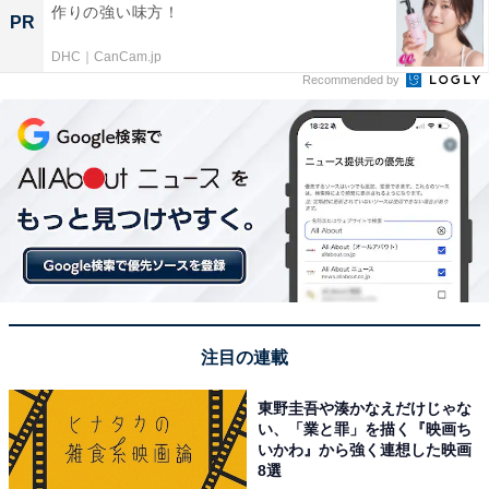
作りの強い味方！
PR
DHC｜CanCam.jp
Recommended by
注目の連載
東野圭吾や湊かなえだけじゃな
い、「業と罪」を描く『映画ち
いかわ』から強く連想した映画
8選