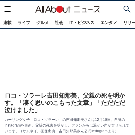
連載
ライフ
グルメ
社会
IT・ビジネス
エンタメ
リサ
ロコ・ソラーレ吉田知那美、父親の死を明か
す。「凄く思いのこもった文章」「ただただ
泣けました」
カーリング女子「ロコ・ソラーレ」の吉田知那美さんは12月16日、自身の
Instagramを更新。父親の死去を明かし、ファンからは温かい声が寄せられて
います。（サムネイル画像出典：吉田知那美さん公式Instagramより）