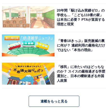
20年間「駆け込み実績ゼロ」の
学校も…「こども110番の家」
は本当に必要？ PTAが直面する
理想と現実
「青春18きっぷ」販売激減の裏
に何が？ 連続利用の厳格化だけ
ではない「本当の理由」
「移民」に冷たいのはどっちな
のか？ スイスの厳格過ぎる学歴
選別と、日本の曖昧過ぎる外国
人政策
連載をもっと見る