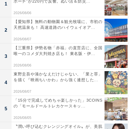
ポーチ”が220円で反響。ぬい活＆防災...
1
2026/08/06
【愛知県】無料の動物園＆観光牧場に、市初の
天然温泉も！ 高速道路のハイウェイオア...
2
2026/08/07
【三重県】伊勢名物「赤福」の直営店に、全国
唯一のコメダ大判焼き店も！ 東名阪・伊...
3
2026/08/06
東野圭吾や湊かなえだけじゃない、「業と罪」
を描く『映画ちいかわ』から強く連想した...
4
2026/08/07
「15分で完成してめちゃ楽しかった」3COINS
の「モールドールトレカケースキッ...
5
2026/08/05
〝潤い呼び込むクレンジングオイル〟が、美肌