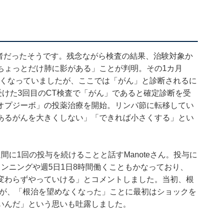
対象者だったそうです。残念ながら検査の結果、治験対象か
ちょっとだけ肺に影がある」ことが判明。その1カ月
きくなっていましたが、ここでは「がん」と診断されるに
受けた3回目のCT検査で「がん」であると確定診断を受
オプジーボ」の投薬治療を開始。リンパ節に転移してい
あるがんを大きくしない」「できれば小さくする」とい
に1回の投与を続けることと話すManoteさん。投与に
ンニングや週5日1日8時間働くこともかなっており、
変わらずやっていける」とコメントしました。当初、根
ですが、「根治を望めなくなった」ことに最初はショックを
いんだ」という思いも吐露しました。