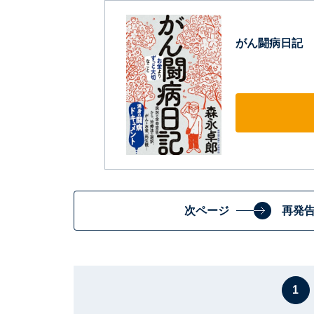
がん闘病日記
次ページ
再発
1