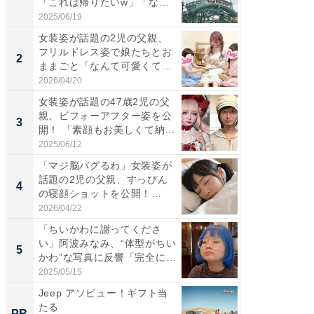
「これは帰りたいw」「なん
災地を
ち...
「カ...
2025/06/19
2026/08/0
女装姿が話題の2児の父親、
「女の
フリルドレス姿で娘たちとお
介、バ
2
2
ままごと「なんて可愛くて平
らのプレ
和...
愛...
2026/04/20
2026/08/0
女装姿が話題の47歳2児の父
「好感
親、ビフォーアフター姿を公
や、“マ
3
3
開！ 「素顔もお美しくて納...
画変更
財...
2025/06/12
2026/07/3
「マジ脳バグるわ」女装姿が
「脚が
話題の2児の父親、すっぴん
横川尚
4
4
の寝顔ショットを公開！
ムキな姿
「ど...
刃...
2026/04/22
2026/08/0
「ちいかわに謝ってくださ
「2人と
い」阿波みなみ、“体型がちい
團十郎
5
5
かわ”な写真に反響「完全に
「後ろ
一...
「...
2025/05/15
2026/08/0
Jeep アソビュー！ギフト当
管理職に
たる
最低限や
PR
PR