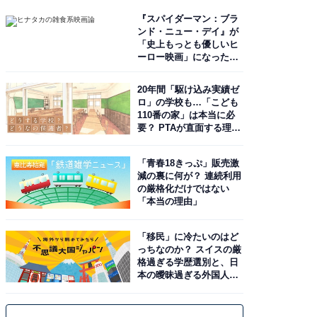
『スパイダーマン：ブラ
ンド・ニュー・デイ』が
「史上もっとも優しいヒ
ーロー映画」になった理
由。予習したい作品は？
20年間「駆け込み実績ゼ
ロ」の学校も…「こども
110番の家」は本当に必
要？ PTAが直面する理想
と現実
「青春18きっぷ」販売激
減の裏に何が？ 連続利用
の厳格化だけではない
「本当の理由」
「移民」に冷たいのはど
っちなのか？ スイスの厳
格過ぎる学歴選別と、日
本の曖昧過ぎる外国人政
策