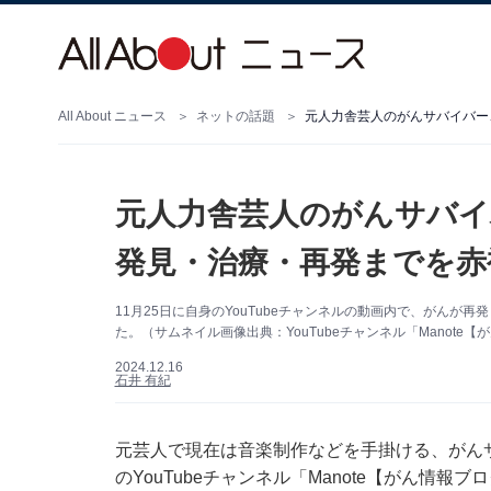
All About ニュース
ネットの話題
元人力舎芸人のがんサバイバー
元人力舎芸人のがんサバイ
発見・治療・再発までを赤
11月25日に自身のYouTubeチャンネルの動画内で、がんが
た。（サムネイル画像出典：YouTubeチャンネル「Manote
2024.12.16
石井 有紀
元芸人で現在は音楽制作などを手掛ける、がんサバ
のYouTubeチャンネル「Manote【がん情