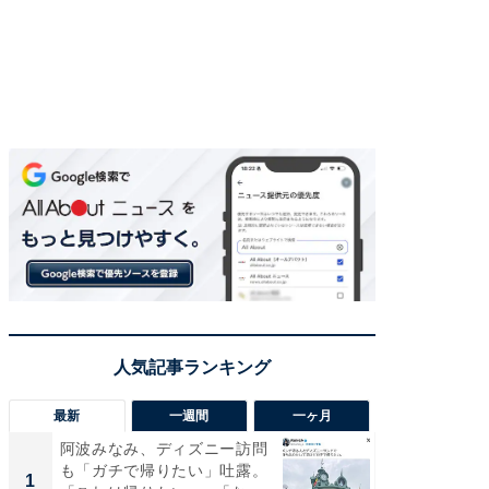
最新
一週間
一ヶ月
阿波みなみ、ディズニー訪問
「さす
も「ガチで帰りたい」吐露。
は」高
1
1