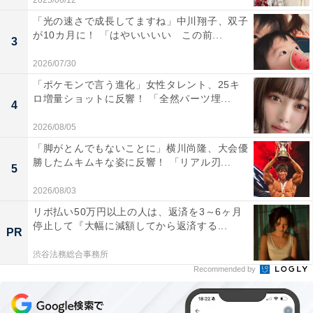
2025/06/12
「光の速さで成長してますね」中川翔子、双子
が10カ月に！ 「はやいいいい この前...
3
2026/07/30
「ポケモンで言う進化」女性タレント、25キ
ロ増量ショットに反響！ 「全然パーツ埋...
4
2026/08/05
「脚がとんでもないことに」横川尚隆、大会優
勝したムキムキな姿に反響！ 「リアル刃...
5
2026/08/03
リボ払い50万円以上の人は、返済を3～6ヶ月
停止して『大幅に減額してから返済する...
PR
渋谷法務総合事務所
Recommended by