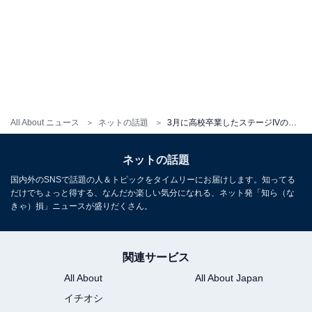
All About ニュース
ネットの話題
3月に高校卒業したステージIVのがんサバイバー、涙ぬぐい「一番大切な人」へ感謝伝える。転移についても報告
ネットの話題
国内外のSNSで話題の人＆トピックをタイムリーにお届けします。知ってる
だけでちょっと得する、なんだか楽しい気分になれる、ネット発「知ら（な
きゃ）損」ニュースが盛りだくさん。
関連サービス
All About
All About Japan
イチオシ