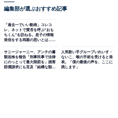
編集部が選ぶおすすめ記事
「過去一でいい動画」コレコ
レ、ネットで賛否を呼ぶ“おも
ちくん”を訪ねる。息子の情報
発信をする両親の思いとは……
サニージャーニー、アンチの書
人気歌い手グループいれいす・
類送検を報告「刑事民事で法律
ないこ、喉の手術を受けると発
にのっとって最大限罰を」損害
表。「僕の最後の声を、ここに
賠償請求にも言及「結構な額の
残します」
請求をしてもおかしくない」