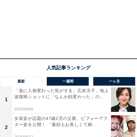
最新
一週間
一ヶ月
「急に人相変わった気がする」広末涼子、地上
波復帰ショットに「なんか顔変わった」の...
1
2026/08/06
女装姿が話題の47歳2児の父親、ビフォーアフ
ター姿を公開！ 「素顔もお美しくて納...
2