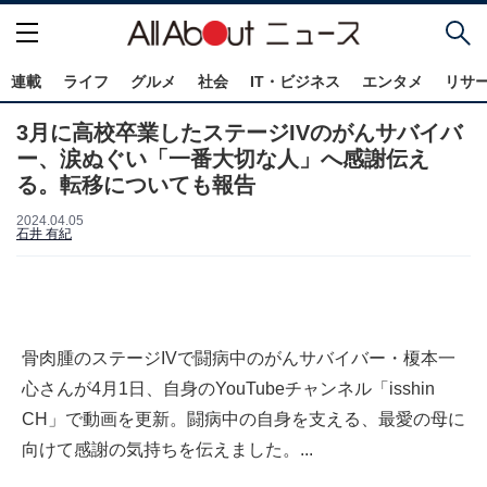
連載
ライフ
グルメ
社会
IT・ビジネス
エンタメ
リサ
3月に高校卒業したステージIVのがんサバイバ
ー、涙ぬぐい「一番大切な人」へ感謝伝え
る。転移についても報告
2024.04.05
石井 有紀
骨肉腫のステージIVで闘病中のがんサバイバー・榎本一
心さんが4月1日、自身のYouTubeチャンネル「isshin
CH」で動画を更新。闘病中の自身を支える、最愛の母に
向けて感謝の気持ちを伝えました。...