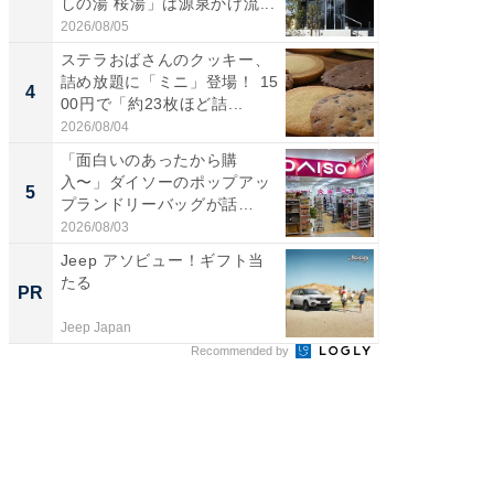
しの湯 桜湯」は源泉かけ流...
ど、夏限
2026/08/05
2026/08/0
ステラおばさんのクッキー、
ステラ
詰め放題に「ミニ」登場！ 15
詰め放題
4
4
00円で「約23枚ほど詰...
00円で「
2026/08/04
2026/08/0
「面白いのあったから購
【埼玉
入〜」ダイソーのポップアッ
「行田天
5
5
プランドリーバッグが話
は和の
題。“さま...
が...
2026/08/03
2026/08/0
Jeep アソビュー！ギフト当
これが
たる
事例集
PR
PR
Jeep Japan
株式会社
Recommended by