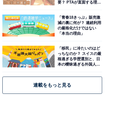
要？ PTAが直面する理想
と現実
「青春18きっぷ」販売激
減の裏に何が？ 連続利用
の厳格化だけではない
「本当の理由」
「移民」に冷たいのはど
っちなのか？ スイスの厳
格過ぎる学歴選別と、日
本の曖昧過ぎる外国人政
策
連載をもっと見る