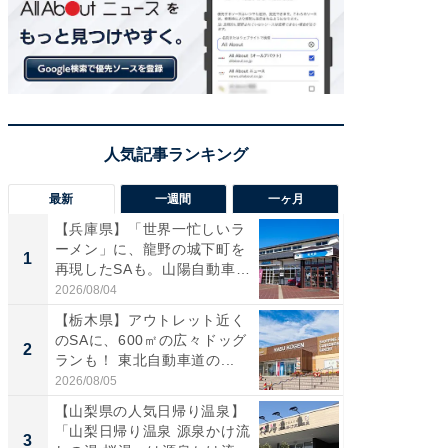
最新
一週間
一ヶ月
【兵庫県】「世界一忙しいラ
「気に
ーメン」に、龍野の城下町を
る〜」3
1
1
再現したSAも。山陽自動車
バー」
道...
好...
2026/08/04
2026/07/3
【栃木県】アウトレット近く
【三重
のSAに、600㎡の広々ドッグ
「鈴鹿天
2
2
ランも！ 東北自動車道の...
は100
2026/08/05
2026/08/0
【山梨県の人気日帰り温泉】
「ミニオ
「山梨日帰り温泉 源泉かけ流
ッグ！ 
3
3