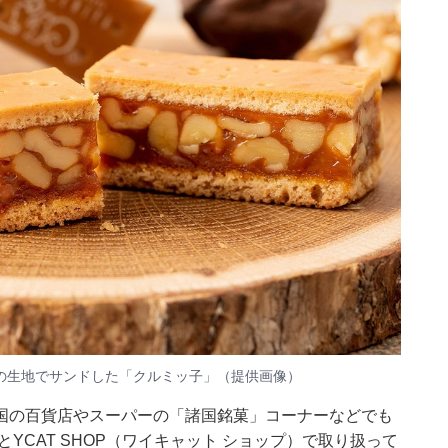
の生地でサンドした「クルミッ子」（提供画像）
国の百貨店やスーパーの「諸国銘菓」コーナーなどでも
YCAT SHOP（ワイキャット ショップ）で取り扱って