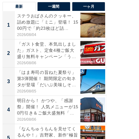
最新
一週間
一ヶ月
ステラおばさんのクッキー、
ステラ
詰め放題に「ミニ」登場！ 15
詰め放題
1
1
00円で「約23枚ほど詰...
00円で「
2026/08/04
2026/08/0
「ガスト食堂、本気出しまし
「えぐ
た」ガスト、定食4種ご飯大
う！」
2
2
盛り無料キャンペーン「うお
神」と
お...
が神」「.
2026/08/06
2026/08/0
「はま寿司の旨ねた夏祭り」
「はま
第3弾開催！ 期間限定の旬ネ
第3弾開
3
3
タが登場「だいぶ美味しそ
タが登
う...
う...
2026/08/05
2026/08/0
明日から！ かつや、「感謝
「ガス
祭」開催！ 人気メニューが15
た」ガス
4
4
0円引き＆ご飯大盛無料「...
盛り無
お...
2026/08/06
2026/08/0
「なんちゅうもんを見せてく
「たま
るんや！」吉野家、新作“極旨
グ、新作
5
5