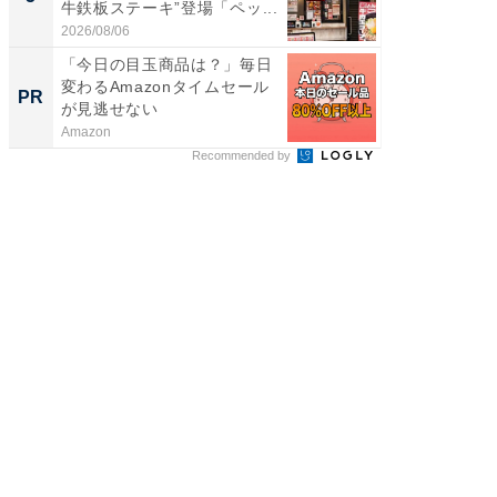
牛鉄板ステーキ”登場「ペッ...
ィ”登場
2026/08/06
2026/08/0
「今日の目玉商品は？」毎日
「え、
変わるAmazonタイムセール
の？」8
PR
PR
が見逃せない
場！Ama
Amazon
Amazon
Recommended by