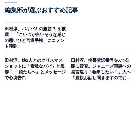
編集部が選ぶおすすめ記事
田村淳、バキバキの腹筋？ を披
露！ 「こいつが言いそうな感じ
の悪いひと言選手権」にコメン
ト殺到
田村淳、娘2人とのクリスマス
田村淳、携帯電話番号をXで公
ショットに「素敵なパパ」と反
開に賛否。ジャニーズ問題への
響！ 「娘たちへ」とメッセージ
発言巡り「物申したい！」人へ
で心境告白
「直接お話し聞きますのでお電
話ください」