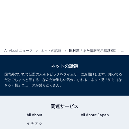
All About ニュース
ネットの話題
田村淳「また情報開示請求成功」と報告。「すごい行動力」「まじで軽い気持ちでやったら大変なことになる」
ネットの話題
国内外のSNSで話題の人＆トピックをタイムリーにお届けします。知ってる
だけでちょっと得する、なんだか楽しい気分になれる、ネット発「知ら（な
きゃ）損」ニュースが盛りだくさん。
関連サービス
All About
All About Japan
イチオシ