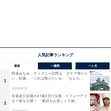
最新
一週間
一ヶ月
阿波みなみ、ディズニー訪問も「ガチで帰りた
い」吐露。「これは帰りたいw」「なんち...
1
2025/06/19
女装姿が話題の47歳2児の父親、ビフォーアフ
ター姿を公開！ 「素顔もお美しくて納...
2