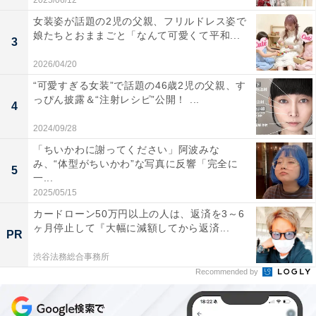
2025/06/12
女装姿が話題の2児の父親、フリルドレス姿で
娘たちとおままごと「なんて可愛くて平和...
3
2026/04/20
“可愛すぎる女装”で話題の46歳2児の父親、す
っぴん披露＆“注射レシピ”公開！ ...
4
2024/09/28
「ちいかわに謝ってください」阿波みな
み、“体型がちいかわ”な写真に反響「完全に
5
一...
2025/05/15
カードローン50万円以上の人は、返済を3～6
ヶ月停止して『大幅に減額してから返済...
PR
渋谷法務総合事務所
Recommended by