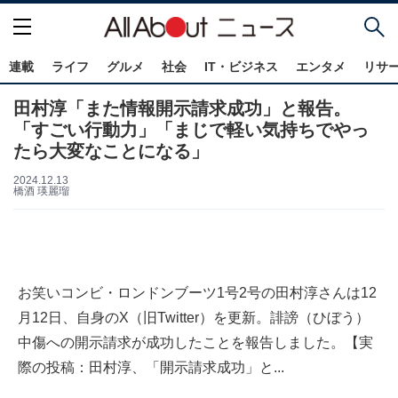
連載
ライフ
グルメ
社会
IT・ビジネス
エンタメ
リサ
田村淳「また情報開示請求成功」と報告。
「すごい行動力」「まじで軽い気持ちでやっ
たら大変なことになる」
2024.12.13
橋酒 瑛麗瑠
お笑いコンビ・ロンドンブーツ1号2号の田村淳さんは12
月12日、自身のX（旧Twitter）を更新。誹謗（ひぼう）
中傷への開示請求が成功したことを報告しました。【実
際の投稿：田村淳、「開示請求成功」と...