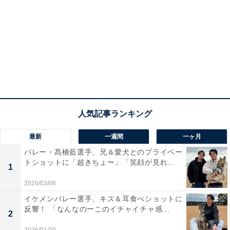
最新
一週間
一ヶ月
バレー・髙橋藍選手、兄＆愛犬とのプライベー
トショットに「超きちょー」「笑顔が見れ...
1
2026/03/08
イケメンバレー選手、キス＆耳食べショットに
反響！ 「なんなのーこのイチャイチャ感...
2