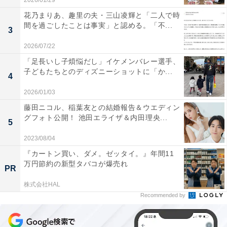
2026/01/29
花乃まりあ、趣里の夫・三山凌輝と「二人で時
間を過ごしたことは事実」と認める。「不...
3
2026/07/22
「足長いし子煩悩だし」イケメンバレー選手、
子どもたちとのディズニーショットに「か...
4
2026/01/03
藤田ニコル、稲葉友との結婚報告＆ウエディン
グフォト公開！ 池田エライザ＆内田理央...
5
2023/08/04
『カートン買い、ダメ。ゼッタイ。』年間11
万円節約の新型タバコが爆売れ
PR
株式会社HAL
Recommended by