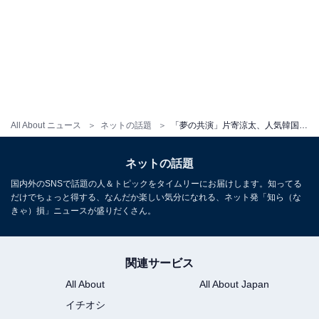
All About ニュース
ネットの話題
「夢の共演」片寄涼太、人気韓国俳優との“レアすぎる”ツーショット公開！ 「イケメンが並んで眼福」
ネットの話題
国内外のSNSで話題の人＆トピックをタイムリーにお届けします。知ってる
だけでちょっと得する、なんだか楽しい気分になれる、ネット発「知ら（な
きゃ）損」ニュースが盛りだくさん。
関連サービス
All About
All About Japan
イチオシ