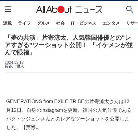
連載
ライフ
グルメ
社会
IT・ビジネス
エンタメ
リサ
「夢の共演」片寄涼太、人気韓国俳優との“レ
アすぎる”ツーショット公開！ 「イケメンが並
んで眼福」
2024.12.13
長谷川 優人
GENERATIONS from EXILE TRIBEの片寄涼太さんは12
月12日、自身のInstagramを更新。韓国の人気俳優である
パク・ソジュンさんとのレアなツーショットを公開しま
した。【実際...