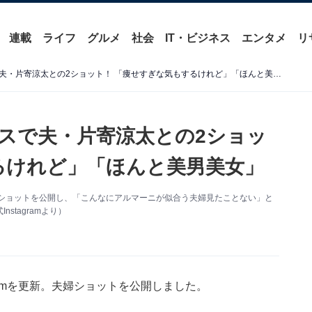
連載
ライフ
グルメ
社会
IT・ビジネス
エンタメ
リ
土屋太鳳、大胆肌見せドレスで夫・片寄涼太との2ショット！ 「痩せすぎな気もするけれど」「ほんと美男美女」
スで夫・片寄涼太との2ショッ
るけれど」「ほんと美男美女」
。夫婦ショットを公開し、「こんなにアルマーニが似合う夫婦見たことない」と
tagramより）
gramを更新。夫婦ショットを公開しました。