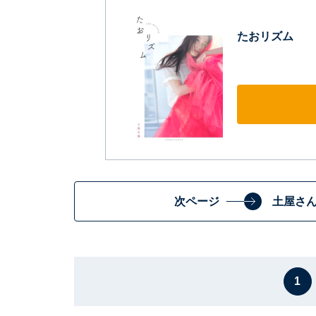
たおリズム
次ページ
土屋さ
1