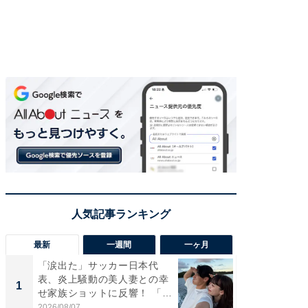
最新
一週間
一ヶ月
「涙出た」サッカー日本代
「さす
表、炎上騒動の美人妻との幸
は」高
1
1
せ家族ショットに反響！ 「最
災地を
高...
「カ...
2026/08/07
2026/08/0