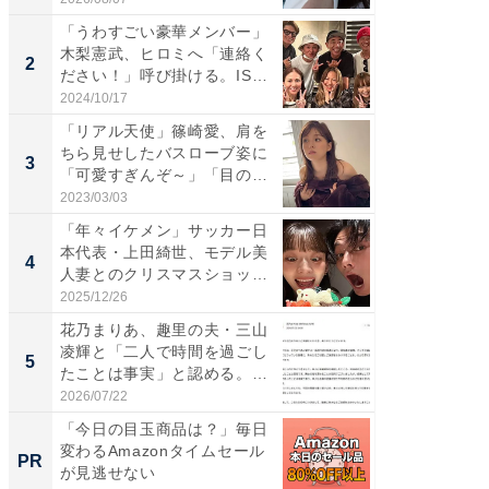
「うわすごい豪華メンバー」
「女の
木梨憲武、ヒロミへ「連絡く
介、バ
2
2
ださい！」呼び掛ける。IS
らのプレ
S...
愛...
2024/10/17
2026/08/0
「リアル天使」篠崎愛、肩を
「脚が
ちら見せしたバスローブ姿に
横川尚
3
3
「可愛すぎんぞ～」「目の表
ムキな姿
情...
刃...
2023/03/03
2026/08/0
「年々イケメン」サッカー日
「え、
本代表・上田綺世、モデル美
芸人、2
4
4
人妻とのクリスマスショット
エットに
に...
2025/12/26
2026/08/0
花乃まりあ、趣里の夫・三山
「脳がバ
凌輝と「二人で時間を過ごし
装姿が話
5
5
たことは事実」と認める。
のお父さ
「不...
2026/07/22
2026/08/0
「今日の目玉商品は？」毎日
「え、
変わるAmazonタイムセール
の？」8
PR
PR
が見逃せない
場！Ama