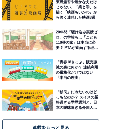
東野圭吾や湊かなえだけ
じゃない、「業と罪」を
描く『映画ちいかわ』か
ら強く連想した映画8選
20年間「駆け込み実績ゼ
ロ」の学校も…「こども
110番の家」は本当に必
要？ PTAが直面する理想
と現実
「青春18きっぷ」販売激
減の裏に何が？ 連続利用
の厳格化だけではない
「本当の理由」
「移民」に冷たいのはど
っちなのか？ スイスの厳
格過ぎる学歴選別と、日
本の曖昧過ぎる外国人政
策
連載をもっと見る