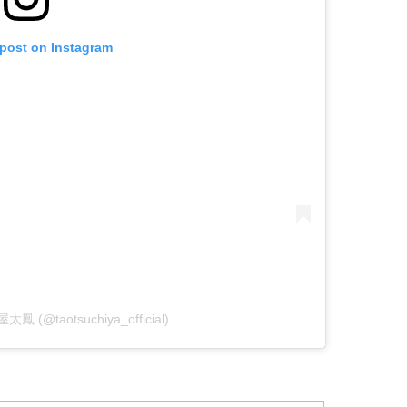
 post on Instagram
屋太鳳 (@taotsuchiya_official)