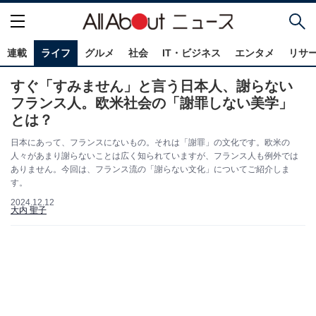
連載
ライフ
グルメ
社会
IT・ビジネス
エンタメ
リサ
すぐ「すみません」と言う日本人、謝らない
フランス人。欧米社会の「謝罪しない美学」
とは？
日本にあって、フランスにないもの。それは「謝罪」の文化です。欧米の
人々があまり謝らないことは広く知られていますが、フランス人も例外では
ありません。今回は、フランス流の「謝らない文化」についてご紹介しま
す。
2024.12.12
大内 聖子