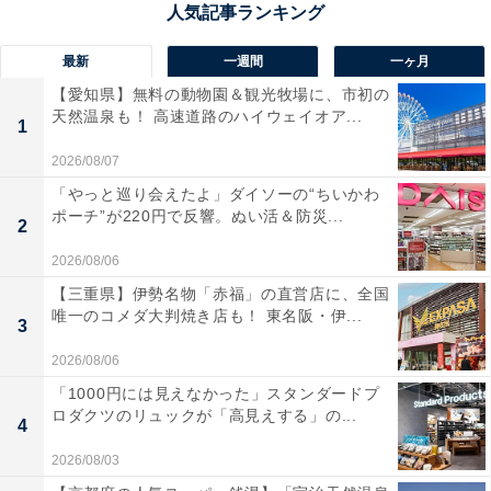
公共交通機関が遅れたとき
最新
一週間
一ヶ月
日本では、電車や地下鉄が遅延した場合、「ご迷惑をお
【愛知県】無料の動物園＆観光牧場に、市初の
天然温泉も！ 高速道路のハイウェイオア...
かけして大変申し訳ございません」という謝罪のアナウ
1
ンスが流れます。しかし、フランスではこれが一切あり
2026/08/07
ません。遅延の理由が事故であろうとストライキであろ
「やっと巡り会えたよ」ダイソーの“ちいかわ
うと、公に謝ることをしないのです。
ポーチ”が220円で反響。ぬい活＆防災...
2
2026/08/06
自動改札機や発券機が故障している場合も同様です。こ
【三重県】伊勢名物「赤福」の直営店に、全国
うした状況では、「他の機械を使ってください」や「い
唯一のコメダ大判焼き店も！ 東名阪・伊...
3
つ直るか分かりません」といった対応をされることがほ
2026/08/06
とんどです。フランス人の間では、「自分は直接かかわ
「1000円には見えなかった」スタンダードプ
っていないのだから」という意識が働いているのだと思
ロダクツのリュックが「高見えする」の...
4
います。
2026/08/03