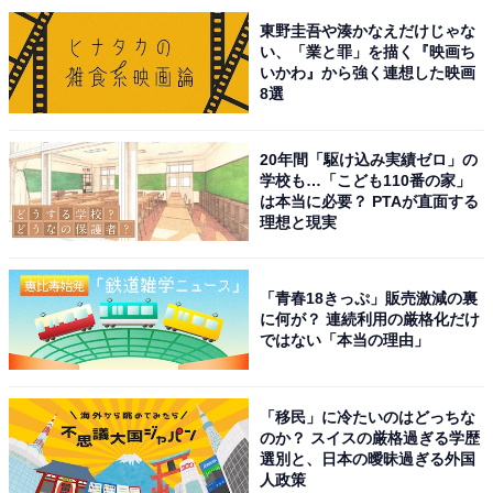
なぜパリ五輪会場のトイレには「便座」がなか
ったのか。日本と異なる、フランスの「衝撃ト
東野圭吾や湊かなえだけじゃな
イレ事情」
い、「業と罪」を描く『映画ち
いかわ』から強く連想した映画
8選
20年間「駆け込み実績ゼロ」の
学校も…「こども110番の家」
は本当に必要？ PTAが直面する
理想と現実
1
2
「青春18きっぷ」販売激減の裏
に何が？ 連続利用の厳格化だけ
ではない「本当の理由」
「移民」に冷たいのはどっちな
のか？ スイスの厳格過ぎる学歴
選別と、日本の曖昧過ぎる外国
人政策