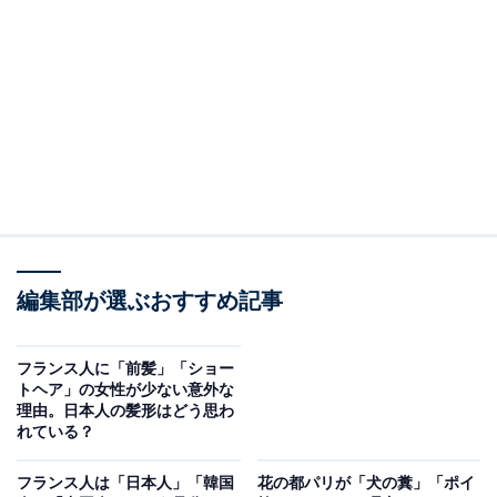
逆にフランス人が謝ると驚いてしまう（写真は筆者撮影、以下同）
では、どのようなシチュエーションで謝罪がなかったの
か。筆者が実際に体験した出来事をご紹介します。
風邪をうつしたとき
誰かに風邪をうつしてしまっても、フランス人は基本的
編集部が選ぶおすすめ記事
に謝ることをしません。たとえそれが“クラスターの原
因”になったとしてもです。筆者もフランス人から風邪を
フランス人に「前髪」「ショー
うつされたことがありますが、「ごめんね」という言葉
トヘア」の女性が少ない意外な
理由。日本人の髪形はどう思わ
の代わりに「よく休んで」と言われました。
れている？
フランスでは、風邪は自然現象と捉えられることが多い
フランス人は「日本人」「韓国
花の都パリが「犬の糞」「ポイ