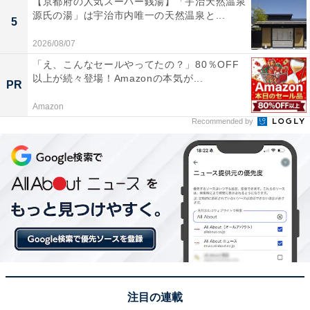
【京都府の人気スーパー銭湯】「宇治天然温泉
謝らない価値観はどこから来るの
源氏の湯」は宇治市内唯一の天然温泉と...
次ページ
5
か
2026/08/07
「え、こんなセールやってたの？」80％OFF
以上が続々登場！Amazonの本気が...
PR
Amazon
Recommended by
こちらもおすすめ
注目の連載