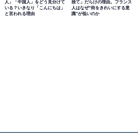
人」「中国人」をどう見分けて
捨て」だらけの理由。フランス
ようです。他人を責めるよりも、「自分も風邪を引くリ
いる？いきなり「こんにちは」
人はなぜ“街をきれいにする意
スクを理解している」という暗黙の了解があるのだと感
と言われる理由
識”が低いのか
じます。
スーパーで不良品を見つけたとき
スーパーで卵を手に取ったときのこと。確認のためケー
スを開けてみると（フランスでは紙パックが一般的）、
いくつかの卵の殻が割れていました。それを店員さんに
伝えたところ、「そのまま置いておいてください」とい
うシンプルな返答が。もちろん、謝罪の言葉はありませ
ん。
店員さんとしては、「自分が直接割ったわけではないか
ら、謝る必要はない。自分に非はない」と感じたのでし
ょう。会社の一員として謝罪することを当然と考える日
本人とは、価値観が大きく異なります。