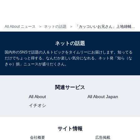
All About ニュース
ネットの話題
「カッコいいお兄さん」上地雄輔、超大物芸人とのツーショットに反響！ 「笑い声が聞こえてきそう」
ネットの話題
国内外のSNSで話題の人＆トピックをタイムリーにお届けします。知ってる
だけでちょっと得する、なんだか楽しい気分になれる、ネット発「知ら（な
きゃ）損」ニュースが盛りだくさん。
関連サービス
All About
All About Japan
イチオシ
サイト情報
会社概要
広告掲載