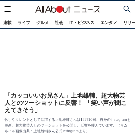
連載
ライフ
グルメ
社会
IT・ビジネス
エンタメ
リサ
「カッコいいお兄さん」上地雄輔、超大物芸
人とのツーショットに反響！ 「笑い声が聞こ
えてきそう」
歌手やタレントとして活躍する上地雄輔さんは12月10日、自身のInstagramを
更新。超大物芸人とのツーショットを公開し、反響を呼んでいます。（サム
ネイル画像出典：上地雄輔さん公式Instagramより）