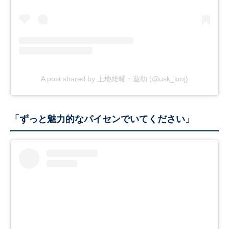
A post shared by 上地雄輔・遊助 (@usk_kmj)
「ずっと魅力的なパイセンでいてください」