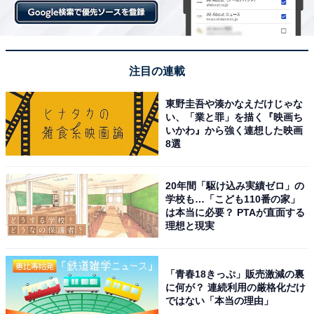
注目の連載
東野圭吾や湊かなえだけじゃな
い、「業と罪」を描く『映画ち
いかわ』から強く連想した映画
8選
20年間「駆け込み実績ゼロ」の
学校も…「こども110番の家」
は本当に必要？ PTAが直面する
理想と現実
「青春18きっぷ」販売激減の裏
に何が？ 連続利用の厳格化だけ
ではない「本当の理由」