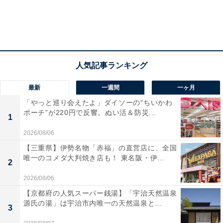
最新
一週間
一ヶ月
「やっと巡り会えたよ」ダイソーの“ちいかわ
ポーチ”が220円で反響。ぬい活＆防災...
1
2026/08/06
【三重県】伊勢名物「赤福」の直営店に、全国
唯一のコメダ大判焼き店も！ 東名阪・伊...
2
2026/08/06
【京都府の人気スーパー銭湯】「宇治天然温泉
源氏の湯」は宇治市内唯一の天然温泉と...
3