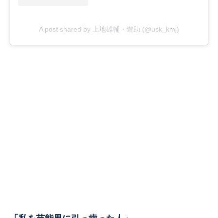
A post shared by 上地雄輔・遊助 (@usk_kmj)