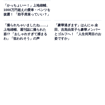
「かっちょいー！」上地雄輔、
1000万円超えの愛車・ベンツを
披露！ 「助手席座っていい？」
「撮られちゃいましたね……」
「豪華過ぎます」はんにゃ.金
上地雄輔、週刊誌に撮られた
田、吉高由里子ら豪華メンバー
姿!? 「おしゃれすぎて捕まる
とゴルフへ！ 「人生何周目のお
わ」「狙われそう」の声
姿ですか」