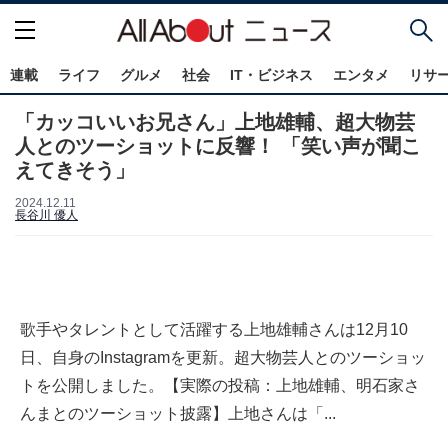
連載
ライフ
グルメ
社会
IT・ビジネス
エンタメ
リサ
「カッコいいお兄さん」上地雄輔、超大物芸
人とのツーショットに反響！ 「笑い声が聞こ
えてきそう」
2024.12.11
長谷川 優人
歌手やタレントとして活躍する上地雄輔さんは12月10
日、自身のInstagramを更新。超大物芸人とのツーショッ
トを公開しました。【実際の投稿：上地雄輔、明石家さ
んまとのツーショット披露】上地さんは「...