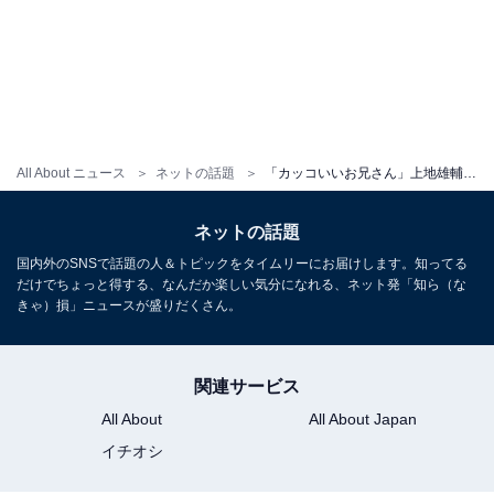
All About ニュース
ネットの話題
「カッコいいお兄さん」上地雄輔、超大物芸人とのツーショットに反響！ 「笑い声が聞こえてきそう」
ネットの話題
国内外のSNSで話題の人＆トピックをタイムリーにお届けします。知ってる
だけでちょっと得する、なんだか楽しい気分になれる、ネット発「知ら（な
きゃ）損」ニュースが盛りだくさん。
関連サービス
All About
All About Japan
イチオシ