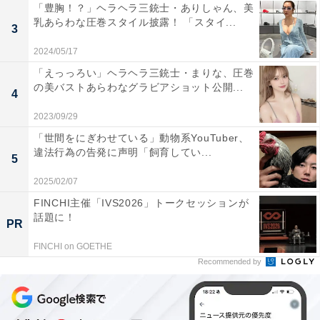
「豊胸！？」ヘラヘラ三銃士・ありしゃん、美
乳あらわな圧巻スタイル披露！ 「スタイ...
3
2024/05/17
「えっっろい」ヘラヘラ三銃士・まりな、圧巻
の美バストあらわなグラビアショット公開...
4
2023/09/29
「世間をにぎわせている」動物系YouTuber、
違法行為の告発に声明「飼育してい...
5
2025/02/07
FINCHI主催「IVS2026」トークセッションが
話題に！
PR
FINCHI on GOETHE
Recommended by