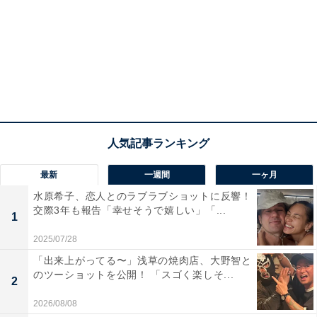
最新
一週間
一ヶ月
水原希子、恋人とのラブラブショットに反響！
交際3年も報告「幸せそうで嬉しい」「...
1
2025/07/28
「出来上がってる〜」浅草の焼肉店、大野智と
のツーショットを公開！ 「スゴく楽しそ...
2
2026/08/08